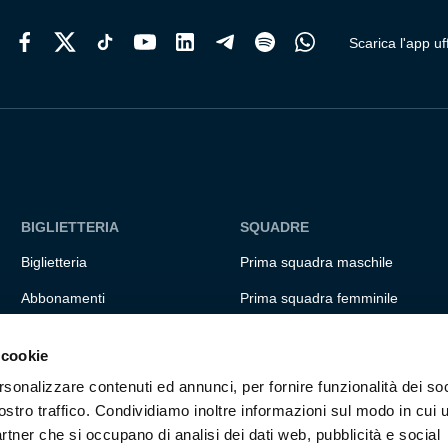
del
prodotto
Scarica l'app uff
BIGLIETTERIA
SQUADRE
Biglietteria
Prima squadra maschile
Abbonamenti
Prima squadra femminile
Accrediti
Settore giovanile
 cookie
Experience
Genoa for special
rsonalizzare contenuti ed annunci, per fornire funzionalità dei soc
Hospitality
Genoa Academy
ostro traffico. Condividiamo inoltre informazioni sul modo in cui ut
partner che si occupano di analisi dei dati web, pubblicità e social
Summer Camp