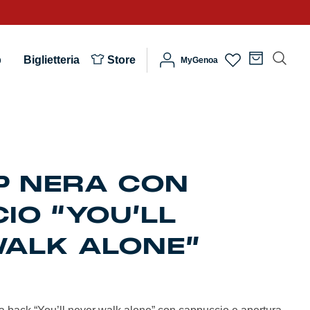
b
Biglietteria
Store
MyGenoa
IP NERA CON
IO “YOU’LL
ALK ALONE”