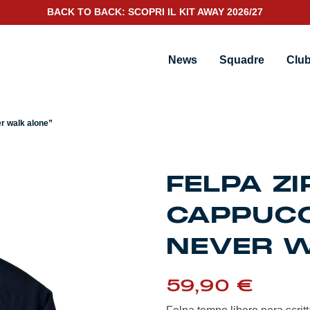
BACK TO BACK: SCOPRI IL KIT AWAY 2026/27
ever walk alone”
News
Squadre
Clu
er walk alone”
FELPA Z
CAPPUCC
NEVER W
59,90
€