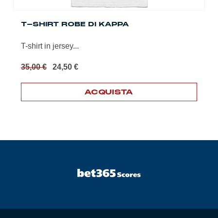
T-SHIRT ROBE DI KAPPA
T-shirt in jersey...
Il
Il
35,00
€
24,50
€
prezzo
prezzo
originale
attuale
ACQUISTA
era:
è:
35,00 €.
24,50 €.
Questo
prodotto
ha
più
varianti.
Le
opzioni
possono
essere
scelte
nella
pagina