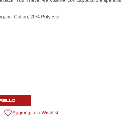
ta back “You’ll never walk alone” con cappuccio e apertura
Organic Cotton, 20% Polyester
RELLO
Aggiungi alla Wishlist