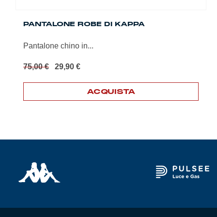
PANTALONE ROBE DI KAPPA
Pantalone chino in...
Il
Il
75,00
€
29,90
€
prezzo
prezzo
originale
attuale
ACQUISTA
era:
è:
75,00 €.
29,90 €.
Questo
prodotto
ha
più
varianti.
Le
opzioni
possono
essere
scelte
nella
pagina