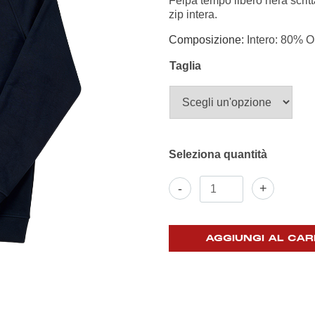
Felpa tempo libero nera scrit
zip intera.
Composizione:
Intero: 80% 
Taglia
Felpa
-
+
zip
nera
con
cappuccio
AGGIUNGI AL CAR
"You'll
never
walk
alone"
quantità