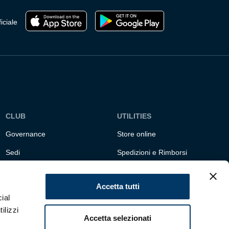
del
prodotto
iciale
CLUB
UTILITIES
Governance
Store online
Sedi
Spedizioni e Rimborsi
Responsabilità sociale
Fondazione Genoa 1893
ETS
Accetta tutti
ial
ilizzi
Accetta selezionati