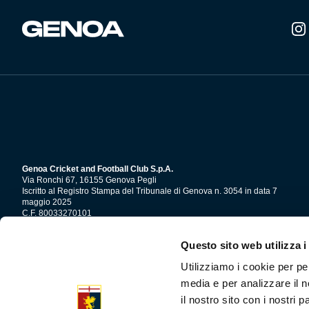
del
prodotto
Genoa Cricket and Football Club S.p.A.
Via Ronchi 67, 16155 Genova Pegli
Iscritto al Registro Stampa del Tribunale di Genova n. 3054 in data 7
maggio 2025
C.F. 80033270101
P.IVA 00973790108
Questo sito web utilizza i
CONTATTI
Utilizziamo i cookie per pe
media e per analizzare il n
il nostro sito con i nostri 