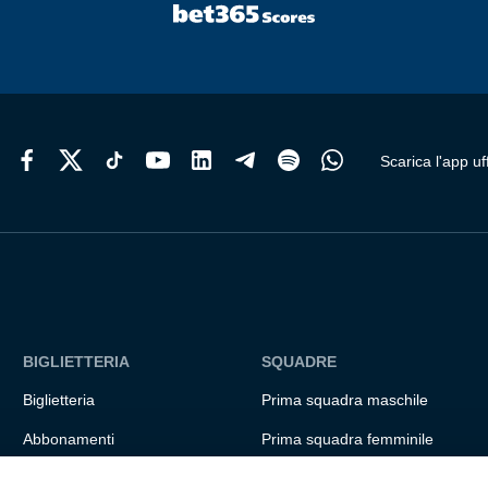
possono
essere
scelte
nella
pagina
del
prodotto
Scarica l'app uff
BIGLIETTERIA
SQUADRE
Biglietteria
Prima squadra maschile
Abbonamenti
Prima squadra femminile
Accrediti
Settore giovanile