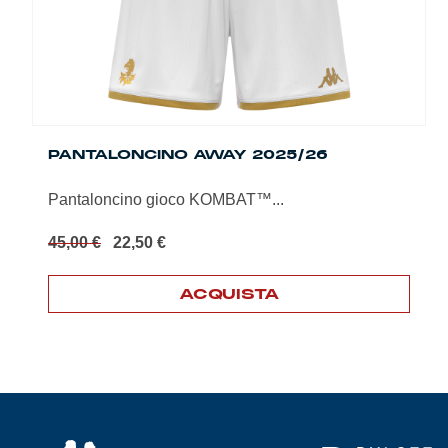
PANTALONCINO AWAY 2025/26
Pantaloncino gioco KOMBAT™...
Il
Il
45,00
€
22,50
€
prezzo
prezzo
originale
attuale
ACQUISTA
era:
è:
45,00 €.
22,50 €.
Questo
prodotto
ha
più
varianti.
Le
opzioni