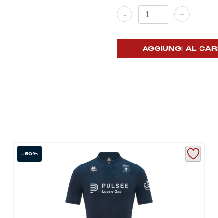
Maglia
-
+
Kombat
Pro
Kappa
Futur
AGGIUNGI AL CAR
Genoa
quantità
-50%