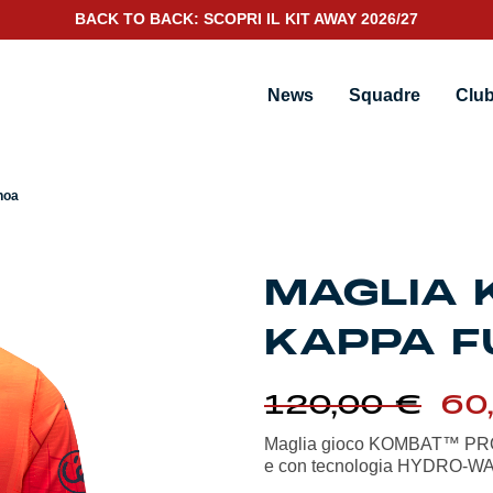
BACK TO BACK: SCOPRI IL KIT AWAY 2026/27
 Kombat Pro Kappa Futur Genoa
News
Squadre
Clu
noa
MAGLIA 
KAPPA F
Il
120,00
€
60
pr
ori
Maglia gioco KOMBAT™ PRO 20
era
e con tecnologia HYDRO-
120