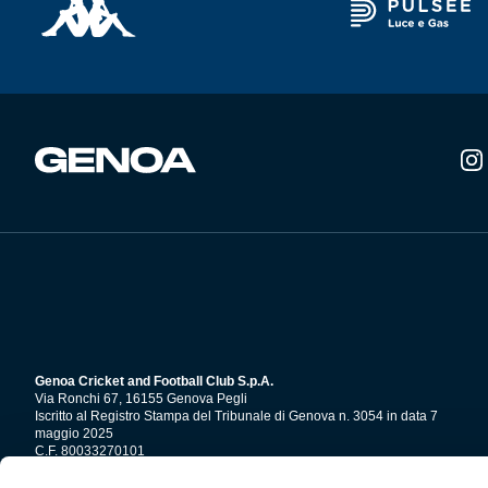
possono
essere
scelte
nella
pagina
del
prodotto
Genoa Cricket and Football Club S.p.A.
Via Ronchi 67, 16155 Genova Pegli
Iscritto al Registro Stampa del Tribunale di Genova n. 3054 in data 7
maggio 2025
C.F. 80033270101
P.IVA 00973790108