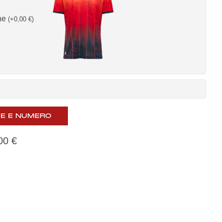
ne
(
+
0,00
€
)
E E NUMERO
,00
€