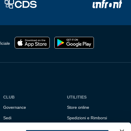
possono
essere
scelte
nella
pagina
del
prodotto
iciale
CLUB
UTILITIES
Governance
Store online
Sedi
Spedizioni e Rimborsi
Responsabilità sociale
Fondazione Genoa 1893