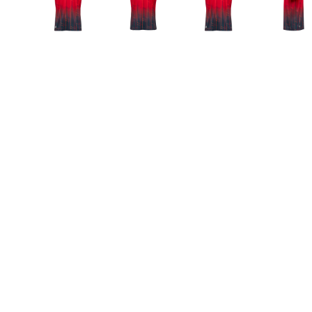
Summer Sale
Mare
Accessori
Party
Outlet
Helan x Genoa
Isolani x Genoa
Gift Card Online Store