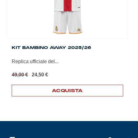
KIT BAMBINO AWAY 2025/26
Replica ufficiale del...
Il
Il
49,00
€
24,50
€
prezzo
prezzo
originale
attuale
ACQUISTA
era:
è:
49,00 €.
24,50 €.
Questo
prodotto
ha
più
varianti.
Le
opzioni