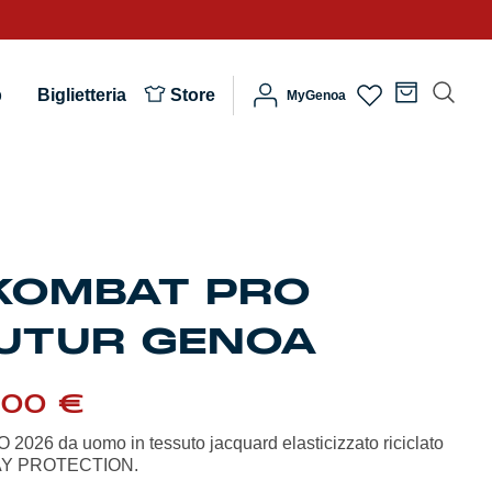
b
Biglietteria
Store
MyGenoa
KOMBAT PRO
UTUR GENOA
Il
,00
€
ezzo
prezzo
ginale
attuale
26 da uomo in tessuto jacquard elasticizzato riciclato
:
è:
WAY PROTECTION.
,00 €.
60,00 €.