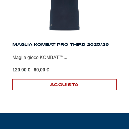
MAGLIA KOMBAT PRO THIRD 2025/26
Maglia gioco KOMBAT™...
Il
Il
120,00
€
60,00
€
prezzo
prezzo
originale
attuale
ACQUISTA
era:
è:
120,00 €.
60,00 €.
Questo
prodotto
ha
più
varianti.
Le
opzioni