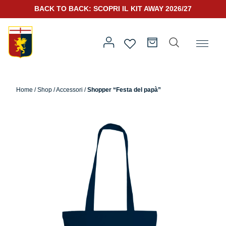
BACK TO BACK: SCOPRI IL KIT AWAY 2026/27
Home
/
Altro
/
Festa del Papà
/ Shopper “Festa del papà”
Home
/
Shop
/
Accessori
/
Shopper “Festa del papà”
Prima squadra
Kit Gara 2026/27
Training
Prima squadra
Rappresentanza
Kit Gara 25/26
Genoa for Special