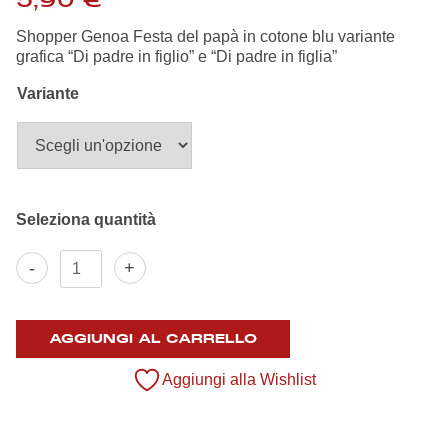
5,90
€
Summer Sale
Shopper Genoa Festa del papà in cotone blu variante
grafica “Di padre in figlio” e “Di padre in figlia”
Mare
Variante
Accessori
Party
Outlet
Shopper
-
+
"Festa
Helan x Genoa
del
papà"
Isolani x Genoa
quantità
AGGIUNGI AL CARRELLO
Aggiungi alla Wishlist
Gift Card Online Store