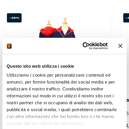
-58%
-
Questo sito web utilizza i cookie
Utilizziamo i cookie per personalizzare contenuti ed
annunci, per fornire funzionalità dei social media e per
analizzare il nostro traffico. Condividiamo inoltre
informazioni sul modo in cui utilizzi il nostro sito con i
ACCAPPATOIO BAMBINO
B
nostri partner che si occupano di analisi dei dati web,
pubblicità e social media, i quali potrebbero combinarle
Accappatoio per bambino...
B
con altre informazioni che hai fornito loro o che hanno
raccolto dal tuo utilizzo dei loro servizi.
Il
Il
59,00
€
24,90
€
4