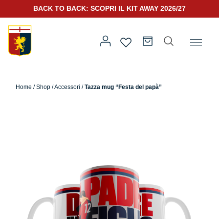
BACK TO BACK: SCOPRI IL KIT AWAY 2026/27
Home
/
Altro
/
Festa del Papà
/ Tazza mug “Festa del papà”
Home
/
Shop
/
Accessori
/
Tazza mug “Festa del papà”
Prima squadra
Kit Gara 2026/27
Training
Prima squadra
Rappresentanza
Kit Gara 25/26
Genoa for Special