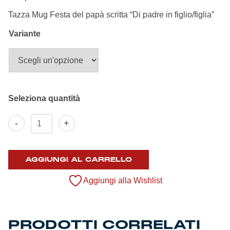
Summer Sale
Tazza Mug Festa del papà scritta “Di padre in figlio/figlia”
Variante
Mare
Accessori
Party
Outlet
Tazza
-
+
mug
"Festa
Helan x Genoa
del
papà"
AGGIUNGI AL CARRELLO
quantità
Isolani x Genoa
Aggiungi alla Wishlist
Gift Card Online Store
PRODOTTI CORRELATI