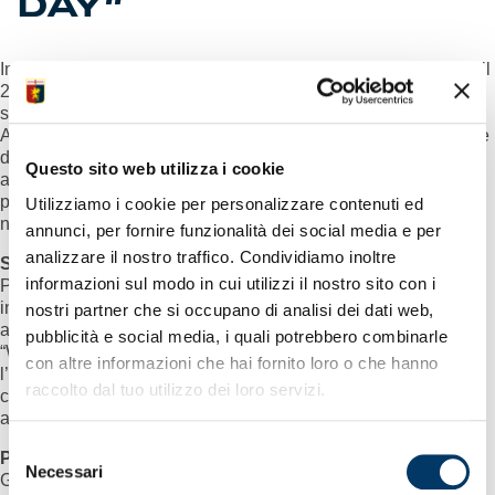
DAY”
In occasione della “Giornata della Terra”, celebrata ogni anno il
22 aprile, il club ha lanciato un’articolata campagna di
sensibilizzazione, “Genoa x Earth Day”, in stretta sinergia con
AMIU, AMT, Tetis Institute e Università di Genova. In occasione
della partita con la Lazio lo stadio Ferraris è diventato un
Questo sito web utilizza i cookie
autentico contenitore di iniziative “green”, con l’obiettivo di
promuovere comportamenti virtuosi, utili alla collettività e alle
Utilizziamo i cookie per personalizzare contenuti ed
nuove generazioni.
annunci, per fornire funzionalità dei social media e per
analizzare il nostro traffico. Condividiamo inoltre
Squadra in verde durante il warm-up
informazioni sul modo in cui utilizzi il nostro sito con i
Per tutta la fase del riscaldamento pre-partita i giocatori hanno
indossato maglie verdi, colore simbolo delle battaglie
nostri partner che si occupano di analisi dei dati web,
ambientali, personalizzate con le patch “Genoa x Earth Day” e
pubblicità e social media, i quali potrebbero combinarle
“We Play Green” (
weplaygreen.com
). Quest’ultima è
con altre informazioni che hai fornito loro o che hanno
l’associazione fondata nel 2020 dal nazionale norvegese e
raccolto dal tuo utilizzo dei loro servizi.
centrocampista rossoblù, Morten Thorsby, particolarmente
attivo come capitano e ambasciatore in questo ambito.
Selezione
Potenziamento raccolta differenziata
Necessari
del
Grazie alla partnership con AMIU è stata rafforzata la raccolta