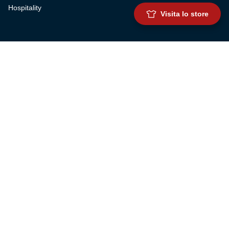
Hospitality
Visita lo store
SQUADRE
Prima squadra maschile
Prima squadra femminile
Settore giovanile
Genoa for special
Genoa Academy
Summer Camp
CLUB
Governance