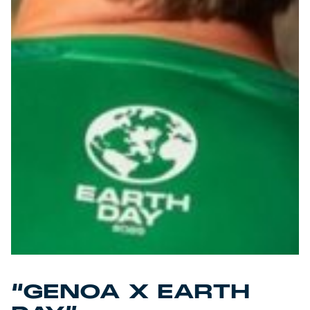
Summer Sale
Mare
Accessori
Party
Outlet
Helan x Genoa
Isolani x Genoa
Gift Card Online Store
“GENOA X EARTH