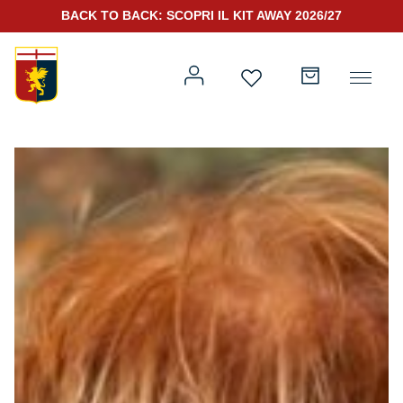
BACK TO BACK: SCOPRI IL KIT AWAY 2026/27
Prima squadra
Kit Gara 2026/27
Training
Prima squadra
Rappresentanza
Kit Gara 25/26
Genoa for Special