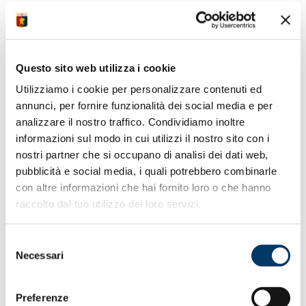
Tra le squadre che il Genoa annovera tra le sue fila ne
esiste una davvero speciale:
il Genoa for Special
.
I suoi atleti sono tutti ragazzi con disabilità intellettivo –
relazionale che, vestendo i nostri colori, partecipano al
Questo sito web utilizza i cookie
campionato DPCS.
Utilizziamo i cookie per personalizzare contenuti ed
Diversamente da quasi tutte le altre Società
annunci, per fornire funzionalità dei social media e per
professionistiche, il Genoa non ha semplicemente affiliato
analizzare il nostro traffico. Condividiamo inoltre
un’associazione, ma ha
creato e aggiunto quindi una
informazioni sul modo in cui utilizzi il nostro sito con i
nuova leva al suo interno
, quella appunto degli Special.
nostri partner che si occupano di analisi dei dati web,
La squadra partecipa al Campionato DCPS organizzato
pubblicità e social media, i quali potrebbero combinarle
dalla FIGC che prevede una prima fase regionale e una
con altre informazioni che hai fornito loro o che hanno
nazionale.
raccolto dal tuo utilizzo dei loro servizi.
Il campionato “a 7” si è svolto nell’impianto della Sciorba
sito in Via Gelasio Adamoli, 57, una volta al mese il sabato
Selezione
mattina. Lo stesso giorno, quando non ci sono state partite
Necessari
del
di campionato, gli Special si sono allenati al Coronata
Village in Salita Padre Umile, 17.
consenso
Oltre al campionato DCPS sono in cantiere molte altre
Preferenze