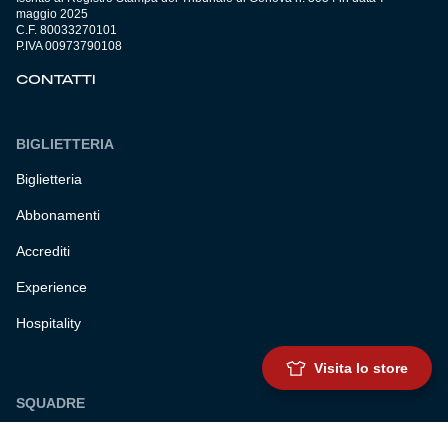
maggio 2025
C.F. 80033270101
P.IVA 00973790108
CONTATTI
BIGLIETTERIA
Biglietteria
Abbonamenti
Accrediti
Experience
Hospitality
Visita lo store
SQUADRE
Prima squadra maschile