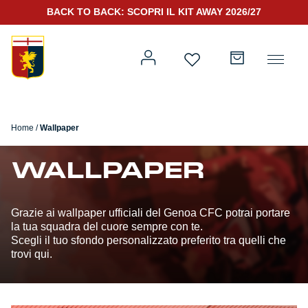
SCOPRI IL NUOVO KIT PORTIERE 2026/27
Home
/
Wallpaper
Prima squadra
Kit Gara 2026/27
WALLPAPER
Training
Grazie ai wallpaper ufficiali del Genoa CFC potrai portare
Prima squadra
Rappresentanza
la tua squadra del cuore sempre con te.
Scegli il tuo sfondo personalizzato preferito tra quelli che
trovi qui.
Kit Gara 25/26
Genoa for Special