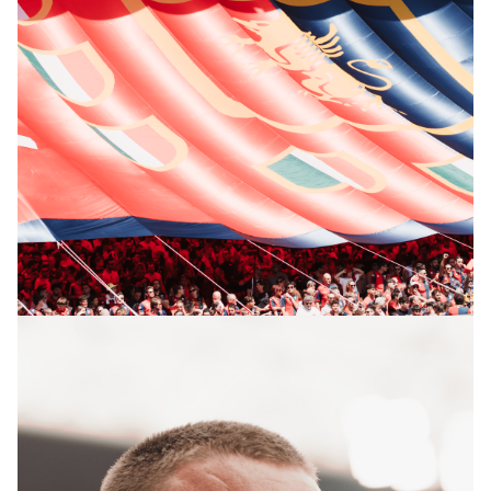
Summer Sale
Mare
Accessori
Party
Outlet
Helan x Genoa
Isolani x Genoa
Gift Card Online Store