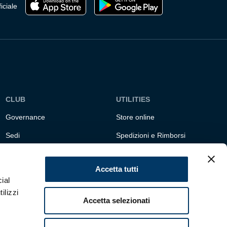
iciale
CLUB
UTILITIES
Governance
Store online
Sedi
Spedizioni e Rimborsi
Responsabilità sociale
Fondazione Genoa 1893
ETS
Accetta tutti
ial
ilizzi
Accetta selezionati