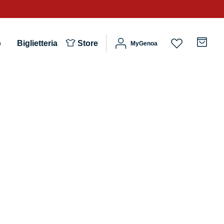
b
Biglietteria
Store
MyGenoa