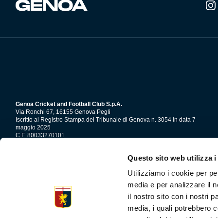
Summer Sale
Mare
Accessori
Party
Genoa Cricket and Football Club S.p.A.
Outlet
Via Ronchi 67, 16155 Genova Pegli
Iscritto al Registro Stampa del Tribunale di Genova n. 3054 in data 7
maggio 2025
Helan x Genoa
C.F. 80033270101
P.IVA 00973790108
Questo sito web utilizza i
CONTATTI
Isolani x Genoa
Utilizziamo i cookie per pe
media e per analizzare il n
Gift Card Online Store
il nostro sito con i nostri 
media, i quali potrebbero c