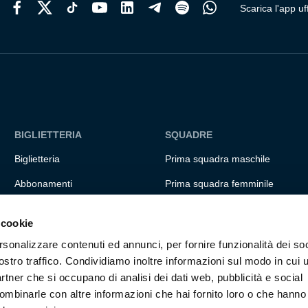
Scarica l'app uff
BIGLIETTERIA
SQUADRE
Biglietteria
Prima squadra maschile
Abbonamenti
Prima squadra femminile
Accrediti
Settore giovanile
 cookie
Experience
Genoa for special
rsonalizzare contenuti ed annunci, per fornire funzionalità dei soc
Hospitality
Genoa Academy
ostro traffico. Condividiamo inoltre informazioni sul modo in cui ut
partner che si occupano di analisi dei dati web, pubblicità e social
Summer Camp
ombinarle con altre informazioni che hai fornito loro o che hanno