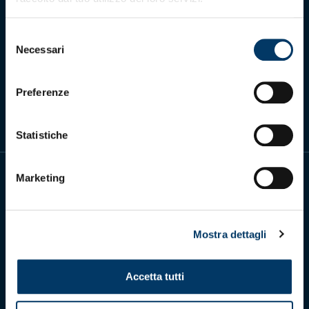
Selezione
Necessari
del
consenso
Scarica l'app ufficiale
Preferenze
Statistiche
Marketing
Mostra dettagli
Genoa Cricket and Football Club S.p.A.
Via Ronchi 67, 16155 Genova Pegli
Iscritto al Registro Stampa del Tribunale di Genova n. 3054 in data 7
Accetta tutti
maggio 2025
C.F. 80033270101
P.IVA 00973790108