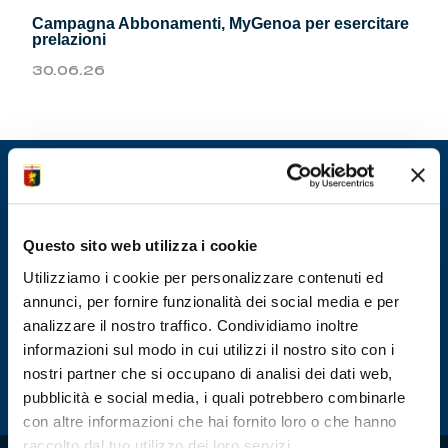
Summer Sale
Campagna Abbonamenti, MyGenoa per esercitare
prelazioni
Mare
30.06.26
Accessori
Party
Outlet
Questo sito web utilizza i cookie
Utilizziamo i cookie per personalizzare contenuti ed
Helan x Genoa
annunci, per fornire funzionalità dei social media e per
analizzare il nostro traffico. Condividiamo inoltre
Isolani x Genoa
informazioni sul modo in cui utilizzi il nostro sito con i
nostri partner che si occupano di analisi dei dati web,
Gift Card Online Store
pubblicità e social media, i quali potrebbero combinarle
con altre informazioni che hai fornito loro o che hanno
raccolto dal tuo utilizzo dei loro servizi.