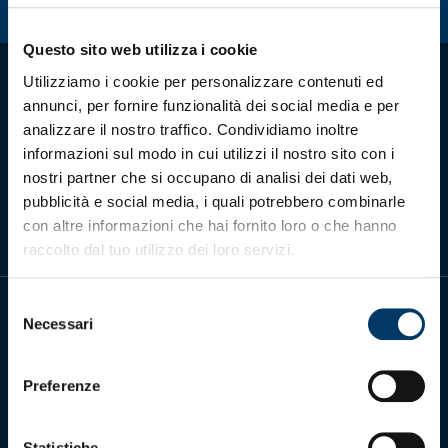
Summer Sale
Questo sito web utilizza i cookie
Mare
Utilizziamo i cookie per personalizzare contenuti ed
annunci, per fornire funzionalità dei social media e per
Accessori
analizzare il nostro traffico. Condividiamo inoltre
informazioni sul modo in cui utilizzi il nostro sito con i
Scarica l'app ufficiale
Party
nostri partner che si occupano di analisi dei dati web,
pubblicità e social media, i quali potrebbero combinarle
con altre informazioni che hai fornito loro o che hanno
Outlet
raccolto dal tuo utilizzo dei loro servizi.
Helan x Genoa
Selezione
Necessari
del
Isolani x Genoa
consenso
Gift Card Online Store
Preferenze
Genoa Cricket and Football Club S.p.A.
Via Ronchi 67, 16155 Genova Pegli
Iscritto al Registro Stampa del Tribunale di Genova n. 3054 in data 7
Statistiche