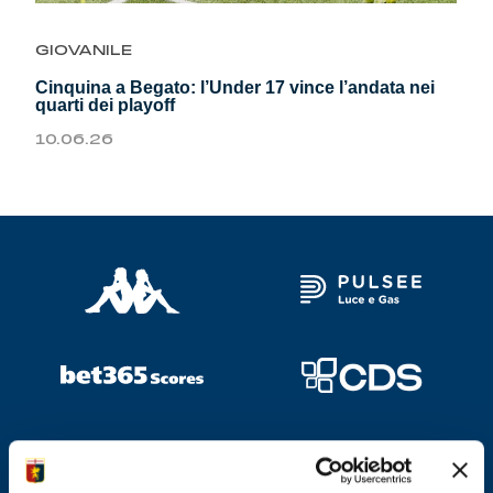
Genoa Academy
Tacchettee Collection
GIOVANILE
Cinquina a Begato: l’Under 17 vince l’andata nei
Urban Collection
quarti dei playoff
10.06.26
Throwback Duemila
Sebago x Genoa
Robe di Kappa x Genoa
Red&Blue Voices
Kids