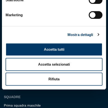
maggio 2025
C.F. 80033270101
P.IVA 00973790108
Marketing
CONTATTI
Mostra dettagli
BIGLIETTERIA
Biglietteria
Accetta tutti
Abbonamenti
Accrediti
Accetta selezionati
Experience
Hospitality
Rifiuta
SQUADRE
Prima squadra maschile