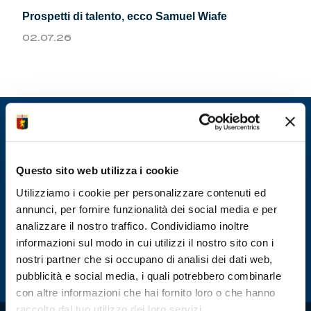
Summer Sale
Prospetti di talento, ecco Samuel Wiafe
02.07.26
Mare
Accessori
Party
Outlet
Questo sito web utilizza i cookie
Utilizziamo i cookie per personalizzare contenuti ed
Helan x Genoa
annunci, per fornire funzionalità dei social media e per
analizzare il nostro traffico. Condividiamo inoltre
Isolani x Genoa
informazioni sul modo in cui utilizzi il nostro sito con i
nostri partner che si occupano di analisi dei dati web,
Gift Card Online Store
pubblicità e social media, i quali potrebbero combinarle
con altre informazioni che hai fornito loro o che hanno
raccolto dal tuo utilizzo dei loro servizi.