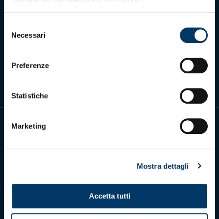
Selezione
Necessari
del
consenso
Scarica l'app ufficiale
Preferenze
Statistiche
Marketing
Mostra dettagli
Genoa Cricket and Football Club S.p.A.
Via Ronchi 67, 16155 Genova Pegli
Iscritto al Registro Stampa del Tribunale di Genova n. 3054 in data 7
Accetta tutti
maggio 2025
C.F. 80033270101
P.IVA 00973790108