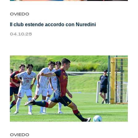
Genoa Academy
Tacchettee Collection
OVIEDO
Il club estende accordo con Nuredini
Urban Collection
04.10.25
Throwback Duemila
Sebago x Genoa
Robe di Kappa x Genoa
Red&Blue Voices
Kids
OVIEDO