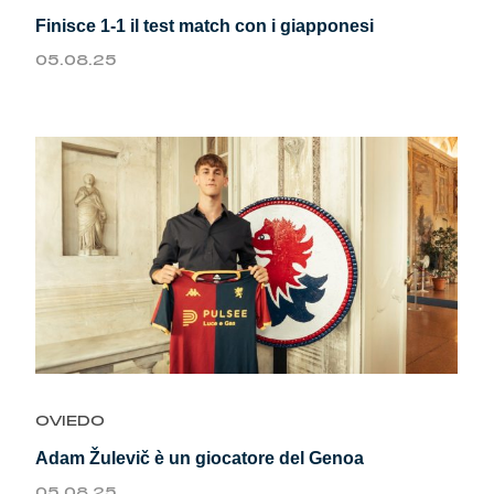
Summer Sale
Finisce 1-1 il test match con i giapponesi
05.08.25
Mare
Accessori
Party
Outlet
Helan x Genoa
Isolani x Genoa
OVIEDO
Gift Card Online Store
Adam Žulevič è un giocatore del Genoa
05.08.25