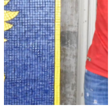
Summer Sale
Mare
Accessori
Party
Outlet
Helan x Genoa
Isolani x Genoa
Gift Card Online Store