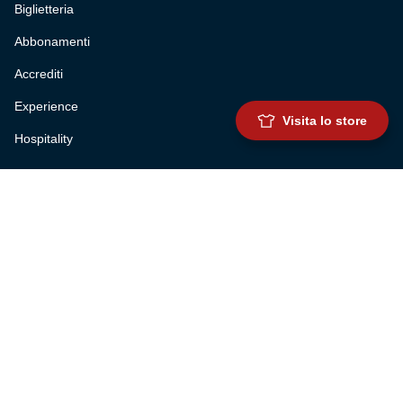
Biglietteria
Abbonamenti
Accrediti
Experience
Visita lo store
Hospitality
SQUADRE
Prima squadra maschile
Prima squadra femminile
Settore giovanile
Genoa for special
Genoa Academy