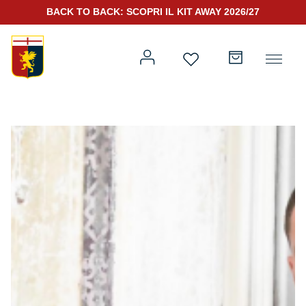
BACK TO BACK: SCOPRI IL KIT AWAY 2026/27
Prima squadra
Kit Gara 2026/27
Training
Prima squadra
Rappresentanza
Kit Gara 25/26
Genoa for Special