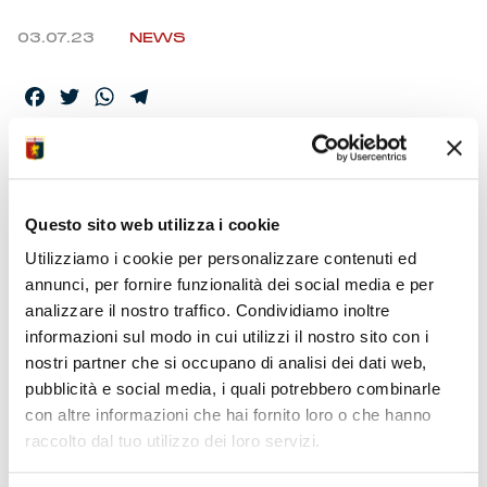
03.07.23
NEWS
Facebook
Twitter
WhatsApp
Telegram
AARÓN MARTÍN È UN
GIOCATORE DEL
Questo sito web utilizza i cookie
GRIFONE
Utilizziamo i cookie per personalizzare contenuti ed
annunci, per fornire funzionalità dei social media e per
analizzare il nostro traffico. Condividiamo inoltre
Aarón Martín è un giocatore del Genoa. Nato in
informazioni sul modo in cui utilizzi il nostro sito con i
Spagna a Montmeló il 22/04/1997, l’esterno sinistro
nostri partner che si occupano di analisi dei dati web,
vanta 116 presenze in Bundesliga con la maglia del
pubblicità e social media, i quali potrebbero combinarle
Mainz e 81 in Liga con quelle di Espanyol e Celta Vigo.
con altre informazioni che hai fornito loro o che hanno
Ha collezionato 34 presenze con le under della
raccolto dal tuo utilizzo dei loro servizi.
nazionale spagnola. Benvenuto Aarón!
Aarón ha sostenuto le visite a Casa della Salute nella