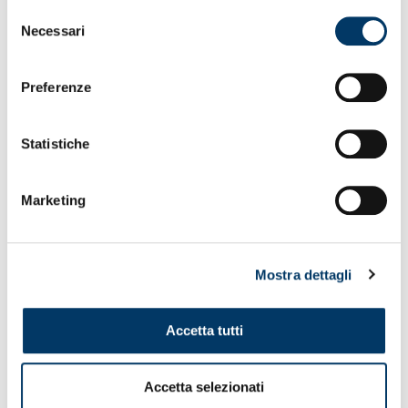
Selezione
Necessari
del
consenso
Preferenze
Statistiche
Marketing
OCCHIALI DA LETTURA
Mostra dettagli
Occhiali Premontati da...
22,00
€
Accetta tutti
ACQUISTA
Accetta selezionati
Questo
prodotto