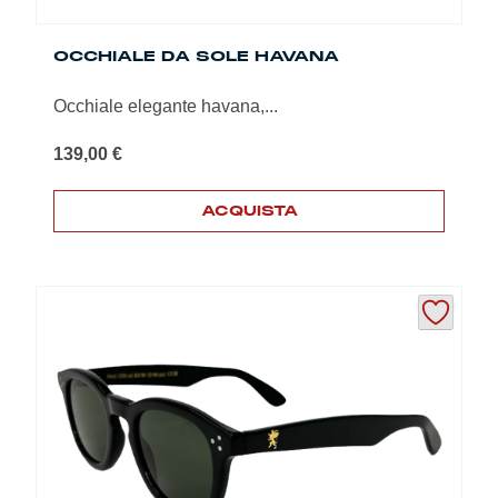
Summer Sale
OCCHIALE DA SOLE HAVANA
Mare
Occhiale elegante havana,...
Accessori
139,00
€
Party
ACQUISTA
Outlet
Helan x Genoa
Isolani x Genoa
Gift Card Online Store