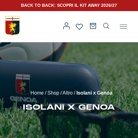
BACK TO BACK: SCOPRI IL KIT AWAY 2026/27
Home
/
Altro
/ Isolani x Genoa
Prima squadra
Kit Gara 2026/27
Training
Home
/
Shop
/
Altro
/
Isolani x Genoa
Prima squadra
Rappresentanza
ISOLANI X GENOA
Kit Gara 25/26
Genoa for Special