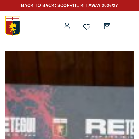
BACK TO BACK: SCOPRI IL KIT AWAY 2026/27
Prima squadra
Kit Gara 2026/27
Training
Prima squadra
Rappresentanza
Kit Gara 25/26
Genoa for Special