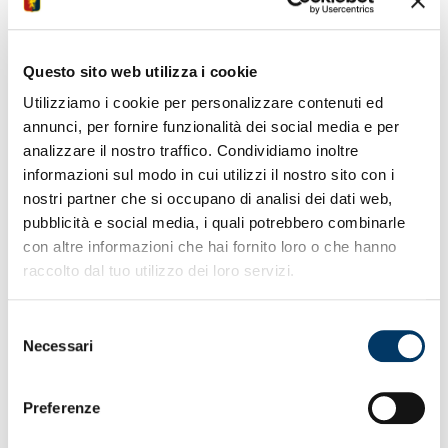
danno il benvenuto al goleador e alla famiglia. Il
presidente Zangrillo: “Realizzato il sogno di averlo con
noi”.
Questo sito web utilizza i cookie
Utilizziamo i cookie per personalizzare contenuti ed
annunci, per fornire funzionalità dei social media e per
analizzare il nostro traffico. Condividiamo inoltre
informazioni sul modo in cui utilizzi il nostro sito con i
nostri partner che si occupano di analisi dei dati web,
pubblicità e social media, i quali potrebbero combinarle
Carta canta pescandola dal mazzo. Il Re-tegui day prende
con altre informazioni che hai fornito loro o che hanno
il via al Museo e si allunga in Piazza De Ferrari per un
raccolto dal tuo utilizzo dei loro servizi.
bagno di folla. Ciuffo sbarazzino. Lo sguardo che punta
dritto negli occhi come quando attacca la porta.
Selezione
Grazie
– “E’ un onore e una responsabilità vestire la
Necessari
del
maglia di una squadra e di un club con una storia così
consenso
significativa. Il Genoa era nel mio destino. Grazie a 777
Partners, al Presidente Zangrillo, al Dg Ricciardella e al
Preferenze
Ds Ottolini. Venire è stata una scelta presa insieme alla
famiglia”.