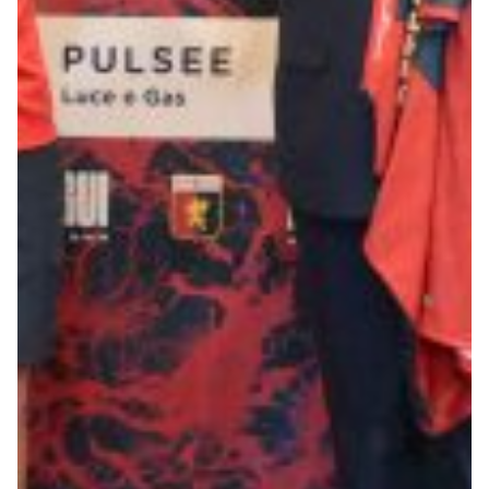
Summer Sale
Mare
Accessori
Party
Outlet
Helan x Genoa
Isolani x Genoa
Gift Card Online Store