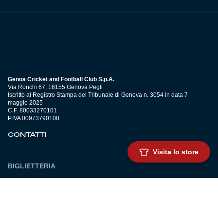
Genoa Cricket and Football Club S.p.A.
Via Ronchi 67, 16155 Genova Pegli
Iscritto al Registro Stampa del Tribunale di Genova n. 3054 in data 7
maggio 2025
C.F. 80033270101
P.IVA 00973790108
CONTATTI
Visita lo store
BIGLIETTERIA
Biglietteria
Abbonamenti
Accrediti