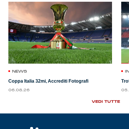
NEWS
I
Coppa Italia 32mi, Accrediti Fotografi
Tro
06.08.26
05
VEDI TUTTE