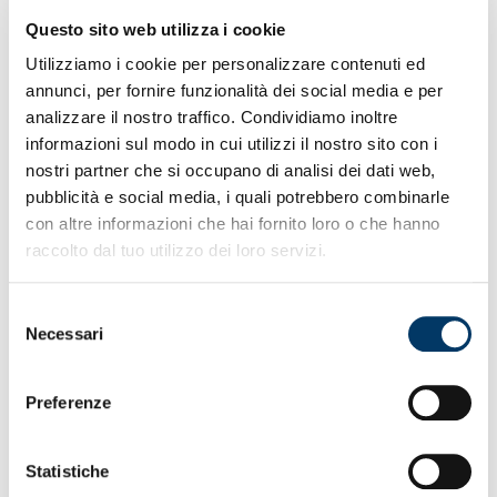
Questo sito web utilizza i cookie
9 AGOSTO ULTIMO
Utilizziamo i cookie per personalizzare contenuti ed
GIORNO RIMBORSI
annunci, per fornire funzionalità dei social media e per
GENOA-WSG TIROL
analizzare il nostro traffico. Condividiamo inoltre
informazioni sul modo in cui utilizzi il nostro sito con i
nostri partner che si occupano di analisi dei dati web,
pubblicità e social media, i quali potrebbero combinarle
Il Genoa CFC ricorda che domani, 9 agosto 2023, è
l’ultimo giorno utile per richiedere il rimborso dei biglietti
con altre informazioni che hai fornito loro o che hanno
acquistati per l’amichevole con il Wsg Tirol, annullata il 18
raccolto dal tuo utilizzo dei loro servizi.
luglio a causa del maltempo.
Selezione
Per quanti abbiano acquistato il titolo di accesso online, la
Necessari
richiesta va formalizzata mediante la piattaforma
del
Vivaticket
. Per i tagliandi acquistati in loco, va inoltrata
consenso
mail all’indirizzo amministrazione@fassa.com .
Preferenze
Statistiche