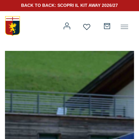
BACK TO BACK: SCOPRI IL KIT AWAY 2026/27
Prima squadra
Kit Gara 2026/27
Training
Prima squadra
Rappresentanza
Kit Gara 25/26
Genoa for Special