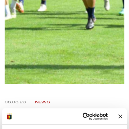
Summer Sale
Mare
Accessori
Party
Outlet
Helan x Genoa
Isolani x Genoa
08.08.23
NEWS
Gift Card Online Store
Facebook
Twitter
WhatsApp
Telegram