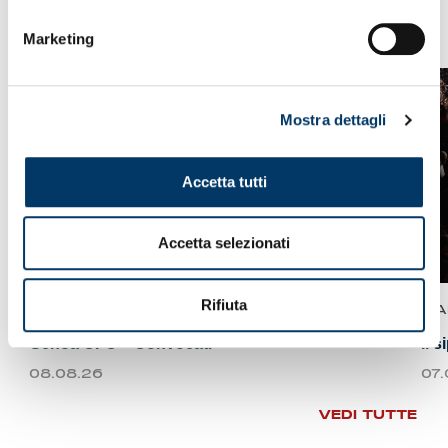
VEDI ANCHE
Marketing
Mostra dettagli
Accetta tutti
Accetta selezionati
Rifiuta
NEWS
A
Genoa CFC – Convocati
Il 
08.08.26
07
VEDI TUTTE