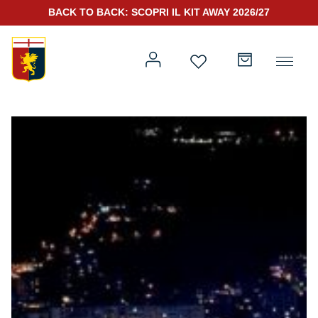
BACK TO BACK: SCOPRI IL KIT AWAY 2026/27
Prima squadra
Kit Gara 2026/27
Training
Prima squadra
Rappresentanza
Kit Gara 25/26
Genoa for Special