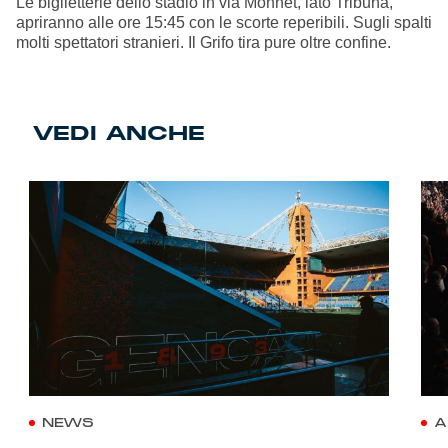
Le biglietterie dello stadio in via Monnet, lato Tribuna,
apriranno alle ore 15:45 con le scorte reperibili. Sugli spalti
molti spettatori stranieri. Il Grifo tira pure oltre confine.
VEDI ANCHE
NEWS
A