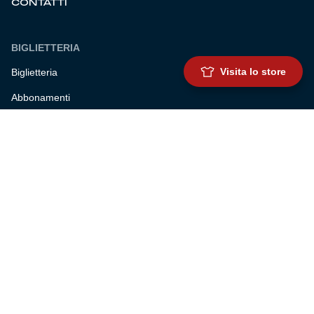
CONTATTI
BIGLIETTERIA
Visita lo store
Biglietteria
Abbonamenti
Accrediti
Experience
Hospitality
SQUADRE
Prima squadra maschile
Prima squadra femminile
Settore giovanile