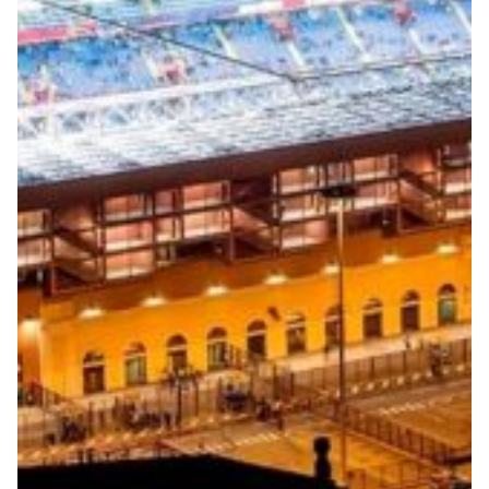
Summer Sale
Mare
Accessori
Party
Outlet
Helan x Genoa
Isolani x Genoa
Gift Card Online Store