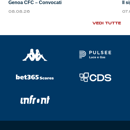
Genoa CFC – Convocati
Il 
08.08.26
07
VEDI TUTTE