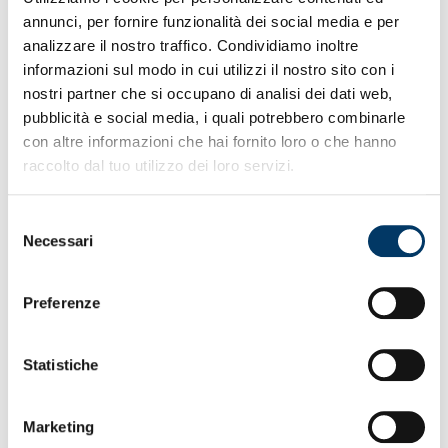
Folta la delegazione della proprietà presente allo
annunci, per fornire funzionalità dei social media e per
stadio con i propri ospiti.
analizzare il nostro traffico. Condividiamo inoltre
informazioni sul modo in cui utilizzi il nostro sito con i
nostri partner che si occupano di analisi dei dati web,
pubblicità e social media, i quali potrebbero combinarle
con altre informazioni che hai fornito loro o che hanno
raccolto dal tuo utilizzo dei loro servizi.
Selezione
Necessari
del
consenso
Preferenze
Team in ritiro
– Gli ultimi dubbi da spazzare via, come con
una folata di tramontana, nel caldo mese di settembre che
Statistiche
sta per cedere il passo. Al C.S. “Gianluca Signorini”, ex su
entrambi i fronti, il Genoa è sceso in campo per sigillare la
preparazione della partita a contatto con i vertici, il ds
Marketing
Ottolini, il club manager Rossi. Un ripasso neppure tanto