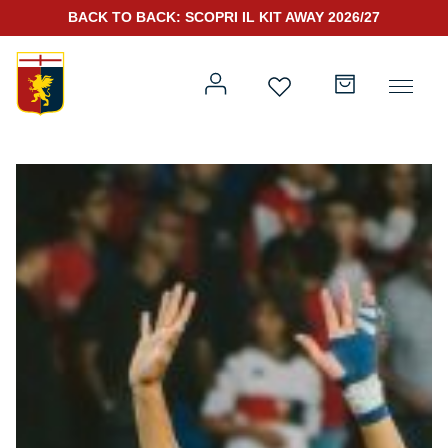
BACK TO BACK: SCOPRI IL KIT AWAY 2026/27
Prima squadra
Kit Gara 2026/27
Training
Prima squadra
Rappresentanza
Kit Gara 25/26
Genoa for Special