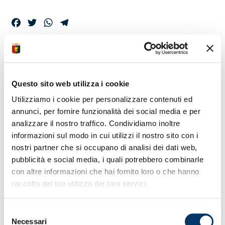
Facebook
Twitter
WhatsApp
Telegram
L’ELENCO DEL
GRUPPO IN RITIRO
Questo sito web utilizza i cookie
PER IL MATCH
Utilizziamo i cookie per personalizzare contenuti ed
annunci, per fornire funzionalità dei social media e per
analizzare il nostro traffico. Condividiamo inoltre
La rosa dei giocatori e portieri selezionati dallo staff
informazioni sul modo in cui utilizzi il nostro sito con i
tecnico per la partita Genoa-Roma
.
La squadra ha
nostri partner che si occupano di analisi dei dati web,
raggiunto il ritiro pre-partita al termine della rifinitura
pubblicità e social media, i quali potrebbero combinarle
eseguita in mattinata.
con altre informazioni che hai fornito loro o che hanno
raccolto dal tuo utilizzo dei loro servizi.
Selezione
Necessari
del