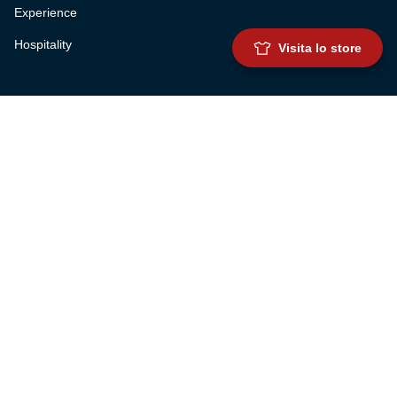
Experience
Hospitality
Visita lo store
SQUADRE
Prima squadra maschile
Prima squadra femminile
Settore giovanile
Genoa for special
Genoa Academy
Summer Camp
CLUB