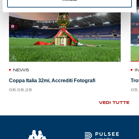
NEWS
I
Coppa Italia 32mi, Accrediti Fotografi
Tro
06.08.26
05
VEDI TUTTE