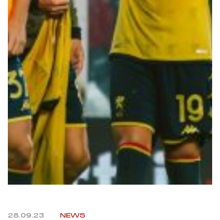
Summer Sale
Mare
Accessori
Party
Outlet
Helan x Genoa
Isolani x Genoa
Gift Card Online Store
28.09.23
NEWS