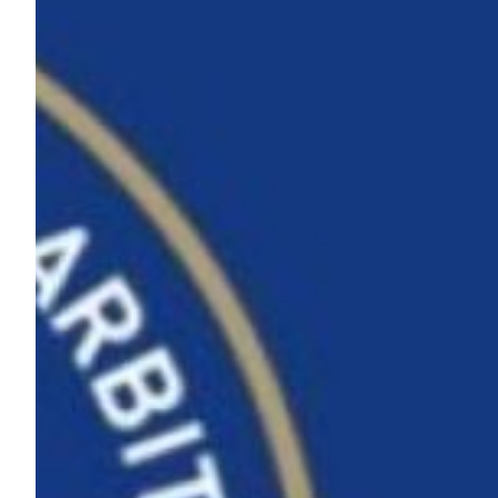
Summer Sale
Mare
Accessori
Party
Outlet
Helan x Genoa
Isolani x Genoa
Gift Card Online Store