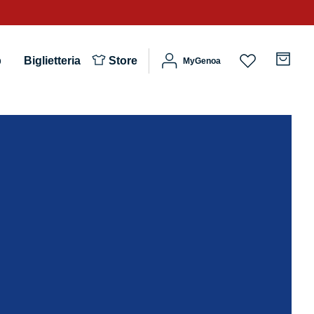
b
Biglietteria
Store
MyGenoa