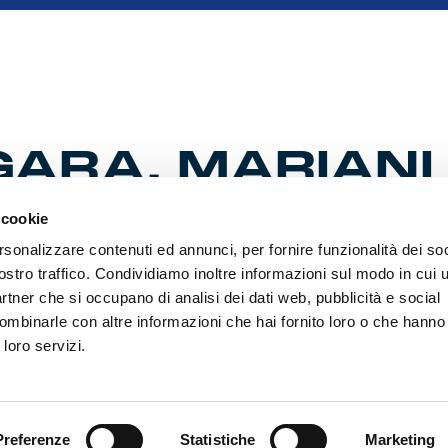
 GARA, MARIANI
R
 cookie
rsonalizzare contenuti ed annunci, per fornire funzionalità dei soc
ostro traffico. Condividiamo inoltre informazioni sul modo in cui ut
partner che si occupano di analisi dei dati web, pubblicità e social
l Bluenergy Stadium la partita valida per la settimana di c
inizio alle 15. Queste le designazioni della Commissione Arbi
ombinarle con altre informazioni che hai fornito loro o che hanno
 loro servizi.
Preferenze
Statistiche
Marketing