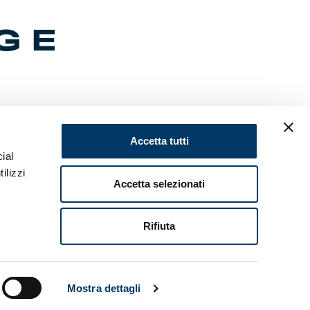
G E
dell’Under
Accetta tutti
ontra
ial
ini
ilizzi
Accetta selezionati
Rifiuta
Mostra dettagli