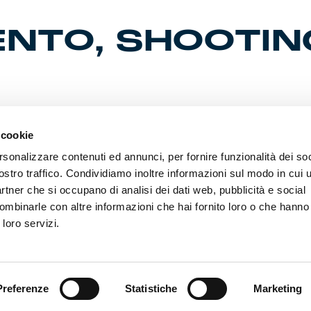
NTO, SHOOTIN
n altro appuntamento al ‘Signorini’. Oggi Criscito, tecnico 
 cookie
tta a “Live In” di Sky TG24. Venerdì il vice-capitano Bani inc
rsonalizzare contenuti ed annunci, per fornire funzionalità dei soc
visitatori al Festival Orientamenti ai Magazzini del Cotone. F
ta con la Nazionale U18.
ostro traffico. Condividiamo inoltre informazioni sul modo in cui ut
partner che si occupano di analisi dei dati web, pubblicità e social
ombinarle con altre informazioni che hai fornito loro o che hanno
 loro servizi.
Preferenze
Statistiche
Marketing