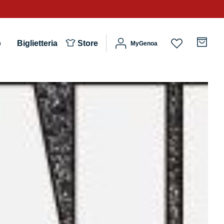
b
Biglietteria
Store
MyGenoa