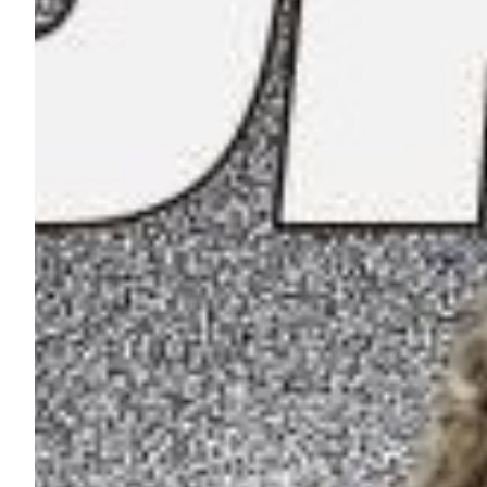
Summer Sale
Mare
Accessori
Party
Outlet
Helan x Genoa
Isolani x Genoa
Gift Card Online Store