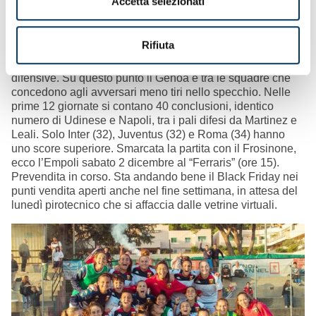
Accetta selezionati
Rifiuta
Tiri nello specchio
– Sviluppi offensivi. E protezioni
difensive. Su questo punto il Genoa è tra le squadre che
concedono agli avversari meno tiri nello specchio. Nelle
prime 12 giornate si contano 40 conclusioni, identico
numero di Udinese e Napoli, tra i pali difesi da Martinez e
Leali. Solo Inter (32), Juventus (32) e Roma (34) hanno
uno score superiore. Smarcata la partita con il Frosinone,
ecco l’Empoli sabato 2 dicembre al “Ferraris” (ore 15).
Prevendita in corso. Sta andando bene il Black Friday nei
punti vendita aperti anche nel fine settimana, in attesa del
lunedì pirotecnico che si affaccia dalle vetrine virtuali.