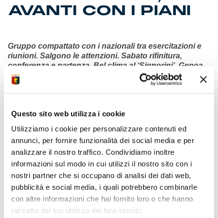
AVANTI CON I PIANI
Gruppo compattato con i nazionali tra esercitazioni e
riunioni. Salgono le attenzioni. Sabato rifinitura,
conferenza e partenza. Bel clima al ‘Signorini’. Genoa-
Empoli: calda la prevendita a prezzi scontati. Sprint
Black Friday nei punti vendita ufficiali aperti nel fine
settimana, in attesa del Cyber Monday di lunedì sul
nuovo e-commerce con le promozioni. Il Genoa
Questo sito web utilizza i cookie
Women nella tana della Pavia Academy.
Utilizziamo i cookie per personalizzare contenuti ed
annunci, per fornire funzionalità dei social media e per
analizzare il nostro traffico. Condividiamo inoltre
informazioni sul modo in cui utilizzi il nostro sito con i
nostri partner che si occupano di analisi dei dati web,
pubblicità e social media, i quali potrebbero combinarle
con altre informazioni che hai fornito loro o che hanno
raccolto dal tuo utilizzo dei loro servizi.