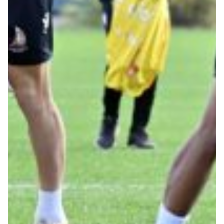
Summer Sale
Mare
Accessori
Party
Outlet
Helan x Genoa
Isolani x Genoa
Gift Card Online Store