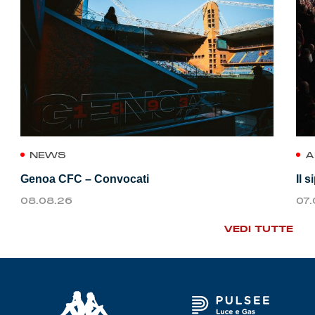
NEWS
A
Genoa CFC – Convocati
Il 
08.08.26
07
VEDI TUTTE