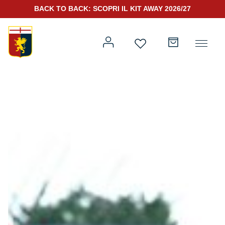
BACK TO BACK: SCOPRI IL KIT AWAY 2026/27
Prima squadra
Kit Gara 2026/27
Training
Prima squadra
Rappresentanza
Kit Gara 25/26
Genoa for Special