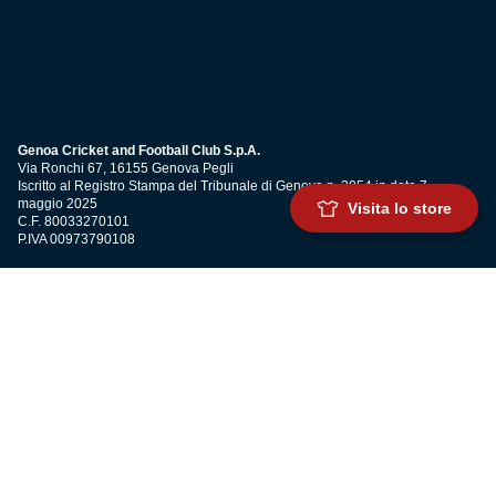
Genoa Cricket and Football Club S.p.A.
Via Ronchi 67, 16155 Genova Pegli
Iscritto al Registro Stampa del Tribunale di Genova n. 3054 in data 7
maggio 2025
Visita lo store
C.F. 80033270101
P.IVA 00973790108
CONTATTI
BIGLIETTERIA
Biglietteria
Abbonamenti
Accrediti