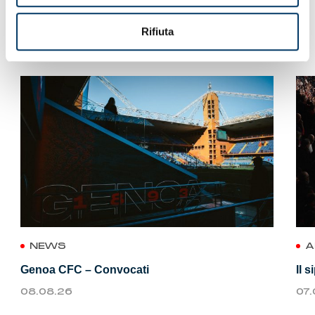
Rifiuta
VEDI ANCHE
NEWS
A
Genoa CFC – Convocati
Il 
08.08.26
07