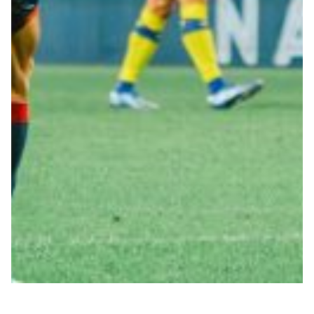
Summer Sale
Mare
Accessori
Party
Outlet
Helan x Genoa
Isolani x Genoa
Gift Card Online Store