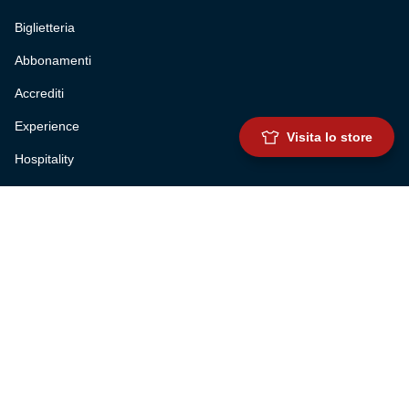
Biglietteria
Abbonamenti
Accrediti
Experience
Visita lo store
Hospitality
SQUADRE
Prima squadra maschile
Prima squadra femminile
Settore giovanile
Genoa for special
Genoa Academy