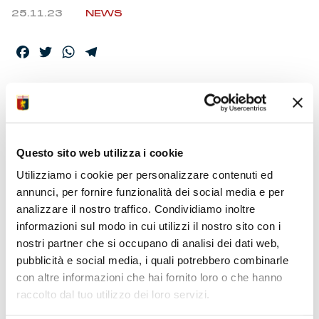
25.11.23
NEWS
Facebook
Twitter
WhatsApp
Telegram
I GIOCATORI PARTITI
DAL ‘CRISTOFORO
COLOMBO’
Questo sito web utilizza i cookie
Utilizziamo i cookie per personalizzare contenuti ed
annunci, per fornire funzionalità dei social media e per
analizzare il nostro traffico. Condividiamo inoltre
Stilato l’elenco dei convocati per la partita, valida per la
13ma giornata, in programma domenica allo stadio
informazioni sul modo in cui utilizzi il nostro sito con i
“Stirpe”. Calcio d’inizio alle ore 15. Spicca il ritorno di
nostri partner che si occupano di analisi dei dati web,
Junior Messias. Dirige l’incontro l’arbitro Luca Zufferli,
pubblicità e social media, i quali potrebbero combinarle
assistenti Alessandro Costanzo e Matteo Passeri.
con altre informazioni che hai fornito loro o che hanno
Quarto ufficiale l’arbitro Livio Marinelli. Direzione Var
raccolto dal tuo utilizzo dei loro servizi.
all’arbitro Michael Fabbri, avar l’assistente
Vmo Giacomo Paganessi.