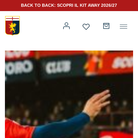
BACK TO BACK: SCOPRI IL KIT AWAY 2026/27
Prima squadra
Kit Gara 2026/27
Training
Prima squadra
Rappresentanza
Kit Gara 25/26
Genoa for Special