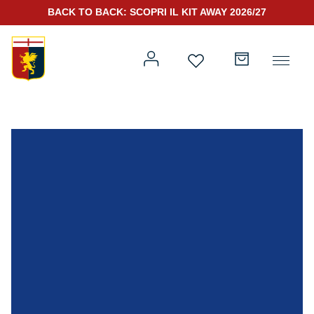
BACK TO BACK: SCOPRI IL KIT AWAY 2026/27
Prima squadra
Kit Gara 2026/27
Training
Prima squadra
Rappresentanza
Kit Gara 25/26
Genoa for Special