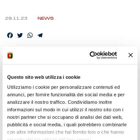
29.11.23
NEWS
Facebook
Twitter
WhatsApp
Telegram
ARBITRA
AURELIANO,
Questo sito web utilizza i cookie
MERAVIGLIA VAR, GLI
Utilizziamo i cookie per personalizzare contenuti ed
UFFICIALI
annunci, per fornire funzionalità dei social media e per
analizzare il nostro traffico. Condividiamo inoltre
informazioni sul modo in cui utilizzi il nostro sito con i
Sono state rese note le designazioni per Genoa-
nostri partner che si occupano di analisi dei dati web,
Empoli. Allo stadio Ferraris l’anticipo si gioca sabato
pubblicità e social media, i quali potrebbero combinarle
con fischio d’inizio alle ore 15. Partita numero 14 nel
con altre informazioni che hai fornito loro o che hanno
girone di andata.
raccolto dal tuo utilizzo dei loro servizi.