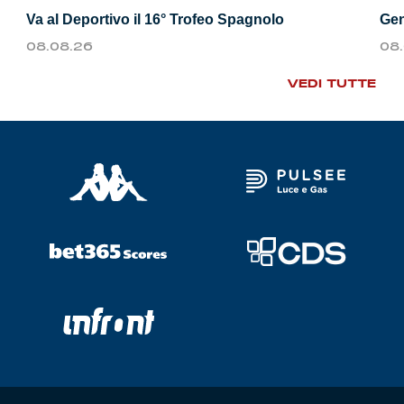
Va al Deportivo il 16° Trofeo Spagnolo
Gen
08.08.26
08
VEDI TUTTE