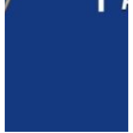
Summer Sale
Mare
Accessori
Party
Outlet
Helan x Genoa
Isolani x Genoa
Gift Card Online Store