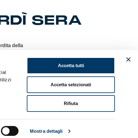
RDÌ SERA
rdita della
, provini,
Accetta tutti
l derby
ial
 Gradinata
ilizzi
Gradinata
Accetta selezionati
nni nelle
t con
. Canale
Rifiuta
Udinese, il
Mostra dettagli