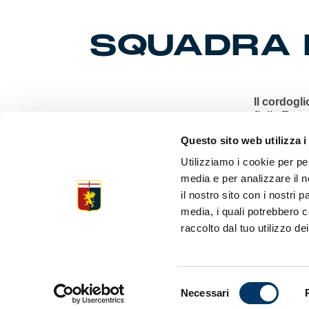
SQUADRA I
Il cordogli
figlia Ema
Questo sito web utilizza i
Venerdì co
elenco conv
Utilizziamo i cookie per pe
Primavera 
media e per analizzare il n
Zena sold-
il nostro sito con i nostri 
Nord: no b
sale loung
media, i quali potrebbero c
Spezia Wom
raccolto dal tuo utilizzo dei
ufficiale w
secondo clu
Selezione
Necessari
del