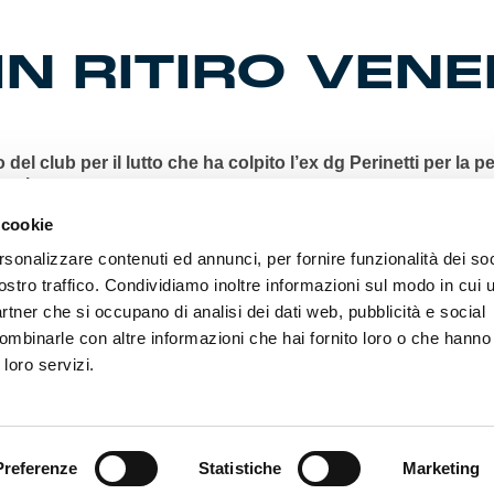
N RITIRO VENE
o del club per il lutto che ha colpito l’ex dg Perinetti per la pe
nuela.
 cookie
nferenza. Poi altra riunione per Badelj e compagni, collaudo
ocati e partenza per il ritiro. Al ‘Chittolina’ di Vado Ligure i
rsonalizzare contenuti ed annunci, per fornire funzionalità dei soc
(ore 14:30) per la 12ma giornata. Prevendita Genoa-Empoli:
ostro traffico. Condividiamo inoltre informazioni sul modo in cui ut
out, pochi posti in Laterale a prezzi di favore. Comunicato 
partner che si occupano di analisi dei dati web, pubblicità e social
andiere e striscioni, sì al sostegno vocale. Orologi dei 130 a
e ed executive dello stadio. Il Genoa Women vince 4-1 il tes
ombinarle con altre informazioni che hai fornito loro o che hanno
en. Forcinella protagonista nella nazionale U23 femminile
 loro servizi.
hatsapp: 25mila iscritti. Auguri per il compleanno n.127 dell’
b più antico d’Italia.
Preferenze
Statistiche
Marketing