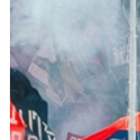
Summer Sale
Mare
Accessori
Party
Outlet
Helan x Genoa
Isolani x Genoa
Gift Card Online Store