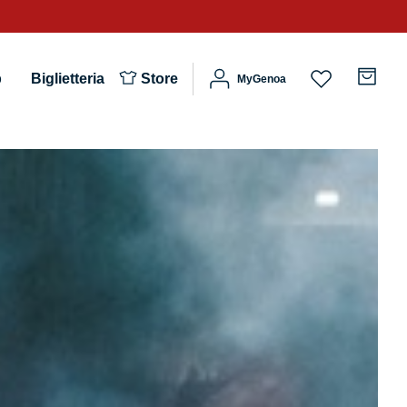
b
Biglietteria
Store
MyGenoa