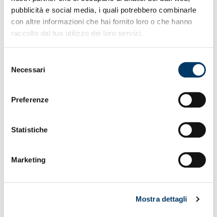
pubblicità e social media, i quali potrebbero combinarle
con altre informazioni che hai fornito loro o che hanno
raccolto dal tuo utilizzo dei loro servizi.
Selezione
Necessari
del
Accoglienza calorosa
– Il dg Ricciardella e una
consenso
delegazione del team, come da programma, si sono recati
in visita agli ospiti dell’Istituto Gaslini, per portare gli auguri
Preferenze
e consegnare i doni nei reparti. Dirigenti, personale,
bambini e famigliari hanno accolto con calore la
rappresentanza rossoblù. Alla fine un blitz alla Band degli
Statistiche
Orsi e i saluti al Genoa Club Gaslini che vanta centinaia di
iscritti. E’ stato presentato inoltre il macchinario, acquisito
con la raccolta fondi per le celebrazioni del 130°
Marketing
compleanno, a cui hanno preso parte il club, i tifosi e gli
sponsor.
Mostra dettagli