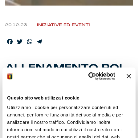
20.12.23
INIZIATIVE ED EVENTI
Facebook
Twitter
WhatsApp
Telegram
ALLENAMENTO POI
VISITA AI BAMBINI
DEL GASLINI
Questo sito web utilizza i cookie
Utilizziamo i cookie per personalizzare contenuti ed
Entrano nel rettilineo conclusivo i preparativi. Giovedì
annunci, per fornire funzionalità dei social media e per
conferenza, rifinitura e partenza per l’Emilia. Tra
riunioni tattiche ed esercitazioni tecniche, il Grifo si
analizzare il nostro traffico. Condividiamo inoltre
focalizza sulla sfida con i neroverdi. Cena di squadra
informazioni sul modo in cui utilizzi il nostro sito con i
ieri in centro con gli stati maggiori.
nostri partner che si occupano di analisi dei dati web,