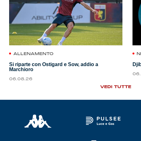
ALLENAMENTO
N
Si riparte con Ostigard e Sow, addio a
Dji
Marchioro
06
06.08.26
VEDI TUTTE