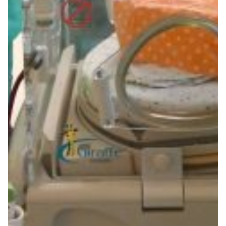
Summer Sale
Mare
Accessori
Party
Outlet
Helan x Genoa
Isolani x Genoa
Gift Card Online Store