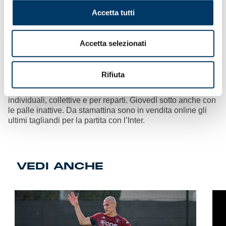
Accetta tutti
Dentro le prove
– Insieme al direttore è intervenuta una
Accetta selezionati
delegazione dei dipendenti rossoblù, attesi da una cena in
serata, oltre ad alcuni giocatori in rappresentanza della
squadra. In precedenza il team aveva sostenuto, tra una
Rifiuta
riunione in sala video e il pranzo in club house, la prova
degli schemi, partitelle a perimetro variabile, esercitazioni
individuali, collettive e per reparti. Giovedì sotto anche con
le palle inattive. Da stamattina sono in vendita online gli
ultimi tagliandi per la partita con l’Inter.
VEDI ANCHE