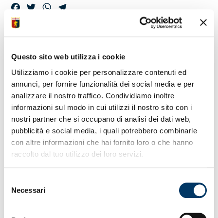
Facebook
Twitter
WhatsApp
Telegram
GLI AUGURI DI
Questo sito web utilizza i cookie
NATALE DEL
Utilizziamo i cookie per personalizzare contenuti ed
PRESIDENTE
annunci, per fornire funzionalità dei social media e per
ZANGRILLO
analizzare il nostro traffico. Condividiamo inoltre
informazioni sul modo in cui utilizzi il nostro sito con i
nostri partner che si occupano di analisi dei dati web,
pubblicità e social media, i quali potrebbero combinarle
con altre informazioni che hai fornito loro o che hanno
raccolto dal tuo utilizzo dei loro servizi.
Selezione
Necessari
del
consenso