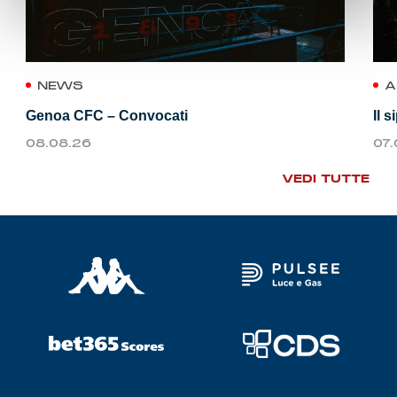
NEWS
A
Genoa CFC – Convocati
Il 
08.08.26
07
VEDI TUTTE