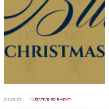
Summer Sale
Mare
Accessori
Party
Outlet
Helan x Genoa
Isolani x Genoa
Gift Card Online Store
24.12.23
INIZIATIVE ED EVENTI