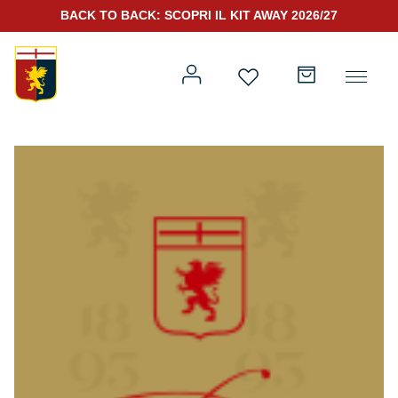
BACK TO BACK: SCOPRI IL KIT AWAY 2026/27
Prima squadra
Kit Gara 2026/27
Training
Prima squadra
Rappresentanza
Kit Gara 25/26
Genoa for Special