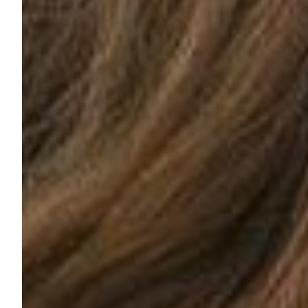
Summer Sale
Mare
Accessori
Party
Outlet
Helan x Genoa
Isolani x Genoa
Gift Card Online Store