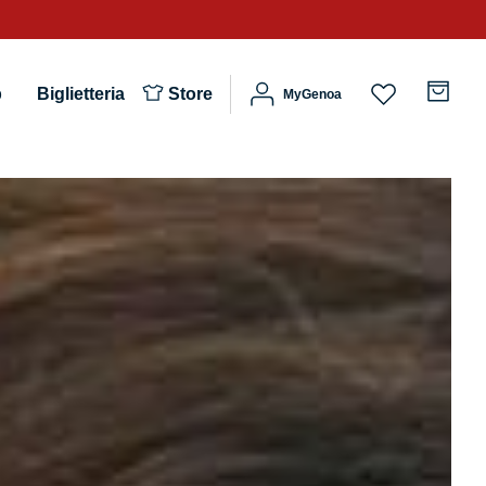
b
Biglietteria
Store
MyGenoa