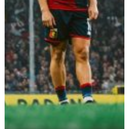
Summer Sale
Mare
Accessori
Party
Outlet
Helan x Genoa
Isolani x Genoa
Gift Card Online Store