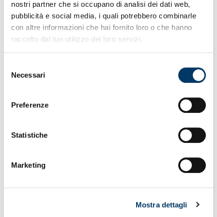
nostri partner che si occupano di analisi dei dati web,
pre-partita suggestivo con l’intrattenimento di Radio
pubblicità e social media, i quali potrebbero combinarle
105.
con altre informazioni che hai fornito loro o che hanno
raccolto dal tuo utilizzo dei loro servizi.
Selezione
Necessari
del
consenso
Preferenze
Statistiche
Marketing
Mostra dettagli