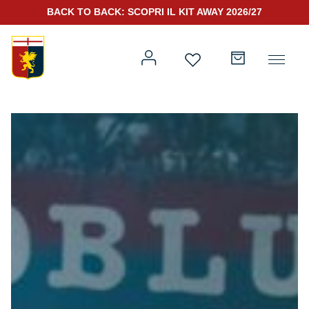
BACK TO BACK: SCOPRI IL KIT AWAY 2026/27
Prima squadra
Kit Gara 2026/27
Training
Prima squadra
Rappresentanza
Kit Gara 25/26
Genoa for Special