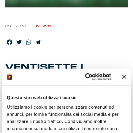
29.12.23
NEWS
Facebook
Twitter
WhatsApp
Telegram
VENTISETTE I
GRIFONI, ROSA AL
COMPLETO
Questo sito web utilizza i cookie
Utilizziamo i cookie per personalizzare contenuti ed
Tutti convocati da ‘Gila’ e lo staff per la partita con
l’Inter in programma al “Luigi Ferraris” con inizio alle
annunci, per fornire funzionalità dei social media e per
ore 20:45. E’ indicato recarsi con congruo anticipo allo
analizzare il nostro traffico. Condividiamo inoltre
stadio per ridurre i minuti di attesa davanti ai tornelli e
informazioni sul modo in cui utilizzi il nostro sito con i
accedere tempestivamente all’interno dell’impianto. Un