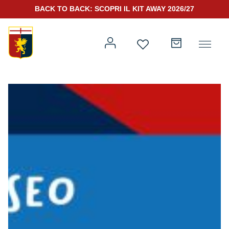
BACK TO BACK: SCOPRI IL KIT AWAY 2026/27
Prima squadra
Kit Gara 2026/27
Training
Prima squadra
Rappresentanza
Kit Gara 25/26
Genoa for Special