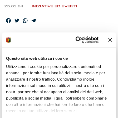
25.01.24
INIZIATIVE ED EVENTI
Facebook
Twitter
WhatsApp
Telegram
AL MUSEO IL NUOVO
LABORATORIO PER
BAMBINI
Questo sito web utilizza i cookie
Utilizziamo i cookie per personalizzare contenuti ed
annunci, per fornire funzionalità dei social media e per
Primo appuntamento dell’anno con la rassegna
analizzare il nostro traffico. Condividiamo inoltre
Famiglie al Museo del Genoa sotto l’egida della
informazioni sul modo in cui utilizzi il nostro sito con i
Fondazione e con il contributo dell’associazione
nostri partner che si occupano di analisi dei dati web,
Lilliput.
pubblicità e social media, i quali potrebbero combinarle
con altre informazioni che hai fornito loro o che hanno
raccolto dal tuo utilizzo dei loro servizi.