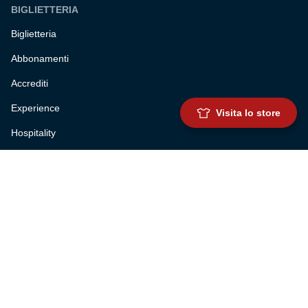
BIGLIETTERIA
Biglietteria
Abbonamenti
Accrediti
Experience
Visita lo store
Hospitality
SQUADRE
Prima squadra maschile
Prima squadra femminile
Settore giovanile
Genoa for special