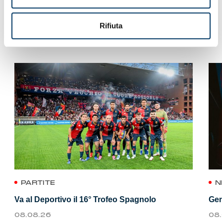
Rifiuta
VEDI ANCHE
PARTITE
N
Va al Deportivo il 16° Trofeo Spagnolo
Gen
08.08.26
08