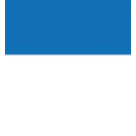
Summer Sale
Mare
Accessori
Party
Outlet
Helan x Genoa
Isolani x Genoa
Gift Card Online Store