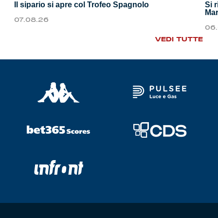
Il sipario si apre col Trofeo Spagnolo
Si 
Mar
07.08.26
06
VEDI TUTTE