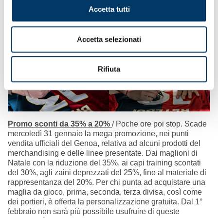
Del faro Malinovskyi. Da oggi potete attivare le procedure
Accetta tutti
per appenderla come un quadro o farne un regalo. Per
partecipare basta essere iscritti alla sezione My Genoa sul
sito ufficiale e prenotarvi per ricevere la comunicazione del
Accetta selezionati
club.
Rifiuta
Promo sconti da 35% a 20%
/ Poche ore poi stop. Scade
mercoledì 31 gennaio la mega promozione, nei punti
vendita ufficiali del Genoa, relativa ad alcuni prodotti del
merchandising e delle linee presentate. Dai maglioni di
Natale con la riduzione del 35%, ai capi training scontati
del 30%, agli zaini deprezzati del 25%, fino al materiale di
rappresentanza del 20%. Per chi punta ad acquistare una
maglia da gioco, prima, seconda, terza divisa, così come
dei portieri, è offerta la personalizzazione gratuita. Dal 1°
febbraio non sarà più possibile usufruire di queste