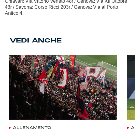
Chiavari: Via Vittorio Veneto 48r / Genova: Via XII Ottobre
43r / Savona: Corso Ricci 203r / Genova: Via al Porto
Antico 4.
VEDI ANCHE
ALLENAMENTO
A