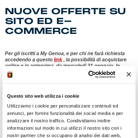
NUOVE OFFERTE SU
SITO ED E-
COMMERCE
Per gli iscritti a My Genoa, e per chi ne farà richiesta
accedendo a questo
link
, la possibilità di acquistare
online e in anteprima, da mercoledì 31 gennaio, le
maglie originali e autografate con cui i giocatori hanno
vinto la partita con il Lecce. Sono contrassegnate da
una patch interna.
Questo sito web utilizza i cookie
Le ultime dotazioni di maglie celebrative 130, in
edizione limitata, numerata e dotate di un elegante
Utilizziamo i cookie per personalizzare contenuti ed
packaging, da oggi in offerta pubblica a questo
link
.
annunci, per fornire funzionalità dei social media e per
analizzare il nostro traffico. Condividiamo inoltre
Ogni giorno centinaia gli articoli che finiscono nel
carrello dei supporter, dei simpatizzanti e degli amanti
informazioni sul modo in cui utilizzi il nostro sito con i
del football all’interno del negozio digitale. In crescita i
nostri partner che si occupano di analisi dei dati web,