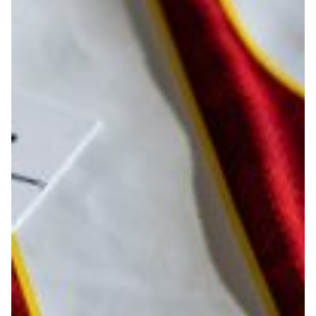
Summer Sale
Mare
Accessori
Party
Outlet
Helan x Genoa
Isolani x Genoa
Gift Card Online Store