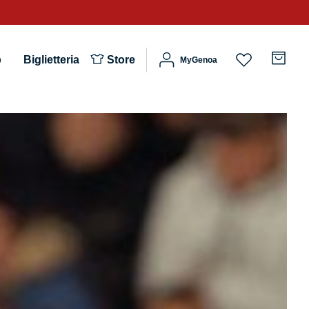
b
Biglietteria
Store
MyGenoa