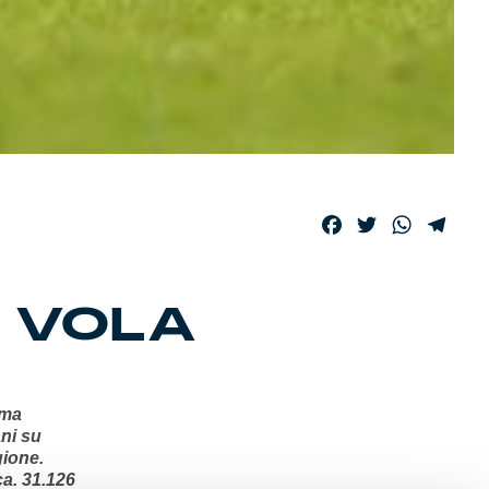
Facebook
Twitter
WhatsAp
Tele
A VOLA
ima
ani su
gione.
ca. 31.126