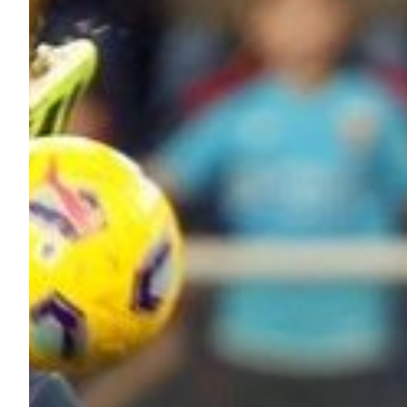
Summer Sale
Mare
Accessori
Party
Outlet
Helan x Genoa
Isolani x Genoa
Gift Card Online Store