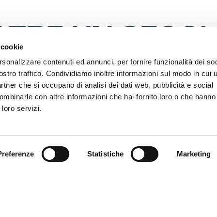
LTRE UN SECOL
 cookie
AMPATA”
rsonalizzare contenuti ed annunci, per fornire funzionalità dei soc
ostro traffico. Condividiamo inoltre informazioni sul modo in cui ut
partner che si occupano di analisi dei dati web, pubblicità e social
ombinarle con altre informazioni che hai fornito loro o che hanno
ostra della Fondazione Genoa 1893 ETS, realizzata insieme
Civica Berio che la ospita, apre i battenti giovedì 29 febbrai
 loro servizi.
fino al 15 marzo. Il Comune di Genova fornisce il patrocinio.
re un secolo di carta stampata” offre una panoramica sulla miria
ni dedicate al club di calcio più longevo, uno dei sette che cont
Preferenze
Statistiche
Marketing
 della F.I.F. progenitrice della F.I.G.C.
a rientra nel quadro delle manifestazioni, ideate nel 2023, per “
aliana del Libro” nell’anno delle celebrazioni dei 130 del Grifone
nto ottenuto grazie all’intervento delle istituzioni e all’impegno 
i di settore.