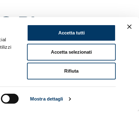
O DI
Accetta tutti
ial
ilizzi
Accetta selezionati
 alla
o e sarà
Rifiuta
de di
ribuirono
Mostra dettagli
Genova
. Un
delle