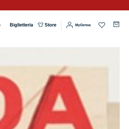
b
Biglietteria
Store
MyGenoa