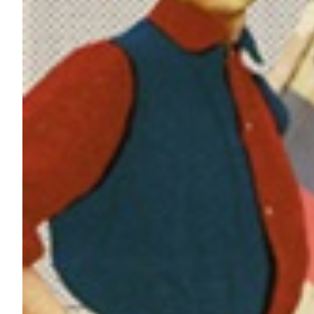
Summer Sale
Mare
Accessori
Party
Outlet
Helan x Genoa
Isolani x Genoa
Gift Card Online Store