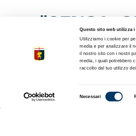
“GENOA, O
Questo sito web utilizza i
CARTA ST
Utilizziamo i cookie per pe
media e per analizzare il n
il nostro sito con i nostri 
media, i quali potrebbero c
La nuova m
Biblioteca 
raccolto dal tuo utilizzo dei
visitabile 
“Genoa, olt
pubblicazio
Selezione
Necessari
alla nascita
del
consenso
L’iniziativ
Capitale It
riconoscime
associazion