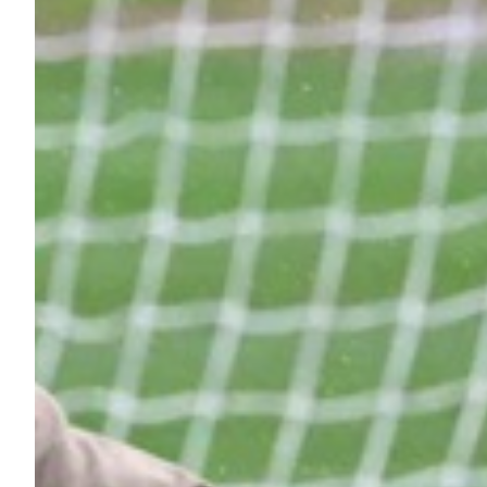
Summer Sale
Mare
Accessori
Party
Outlet
Helan x Genoa
Isolani x Genoa
Gift Card Online Store