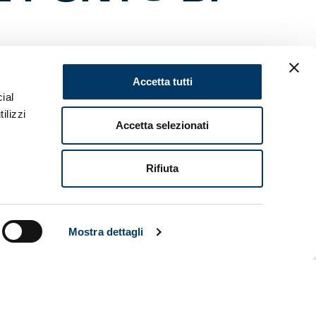
Accetta tutti
ne
ial
llario della
i dalla
ilizzi
Accetta selezionati
n a poco
dotazione a
n questa
Rifiuta
accede dalla
messe.
ni che
ialmente
Mostra dettagli
 occasioni
entro l’area
ore nel
tultima
menica a
mavera 1