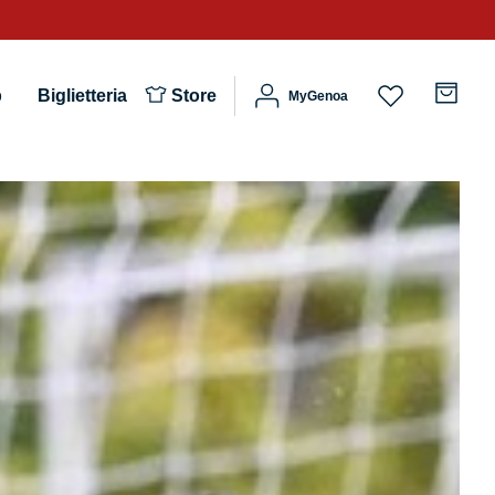
b
Biglietteria
Store
MyGenoa