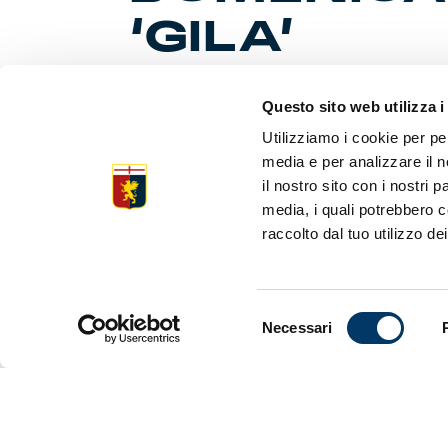
‘GILA’
Questo sito web utilizza i
Team verso
Utilizziamo i cookie per pe
settimana al
partitella 
media e per analizzare il n
distanza i
il nostro sito con i nostri 
più di 24 o
media, i quali potrebbero c
capitan Ba
raccolto dal tuo utilizzo dei
stagione. A
zona di fi
Stop preve
sosterrann
Selezione
raggiunger
Necessari
nuvoloso d
del
create in S
consenso
sulle 67 to
Mondiale U
interna in 
“La Canter