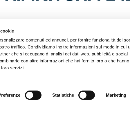
 cookie
 il ritiro in Lombardia dopo il collaudo in programma nel fi
rsonalizzare contenuti ed annunci, per fornire funzionalità dei soc
 ‘Signorini’. Nell’ante vigilia palle inattive e set di tiri, a coro
di verifica, per allenare le soluzioni da fuori. Sette i gol segnat
ostro traffico. Condividiamo inoltre informazioni sul modo in cui ut
n campionato. Vigilia con i media per il tecnico a Villa Rosta
partner che si occupano di analisi dei dati web, pubblicità e social
re dal fischio d’inizio. Divise bianche da trasferta lunedì in 
ombinarle con altre informazioni che hai fornito loro o che hanno
delj e compagni. La celebrativa dei 130 anni iper venduta i
 loro servizi.
l via lo sprint per gli ultimi biglietti del terzo anello blu. Si 
ltraggio all’interno del Park Ospiti come da comunicazioni e
ndita domenica alle 19 sul
sito ufficiale
. Oltre 4.500 i genoa
o il Grifone al Meazza. Rischio traffico sulla tangenziale per
e lo stadio. Il meteo segnala un miglioramento lunedì: parz
Preferenze
Statistiche
Marketing
al pomeriggio. Stats: Gudmundsson primatista assoluto di
erie A Tim (59). 17 i clean sheet per i nerazzurri (60 reti da d
tali). Indisponibile Matturro premiato come 2° miglior giocat
20. Continua la prevendita per la partita Genoa-Monza, ses
calendario. Verso il 16° pienone di fila con oltre 30mila. Do
a Stadium” i grifoncini di Agostini affrontano l’Inter nel Pri