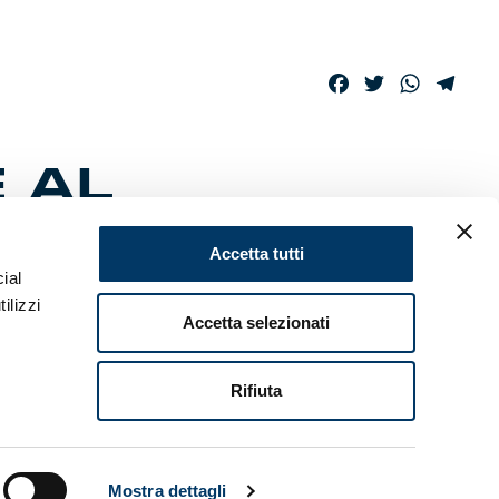
Facebook
Twitter
WhatsAp
Tele
 AL
Accetta tutti
ial
ilizzi
Accetta selezionati
la
ento è
Rifiuta
Mostra dettagli