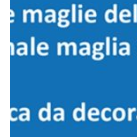
Summer Sale
Mare
Accessori
Party
Outlet
Helan x Genoa
Isolani x Genoa
Gift Card Online Store