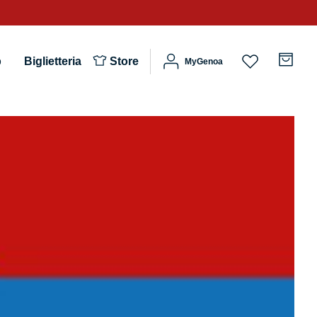
b
Biglietteria
Store
MyGenoa