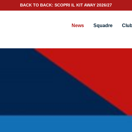
BACK TO BACK: SCOPRI IL KIT AWAY 2026/27
SCOPRI IL NUOVO KIT PORTIERE 2026/27
News
Squadre
Clu