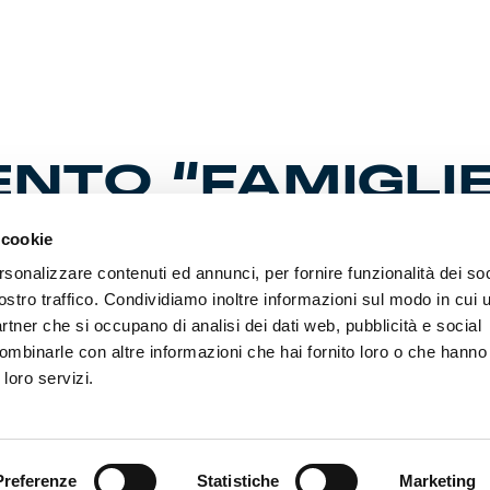
NTO “FAMIGLIE
 cookie
rsonalizzare contenuti ed annunci, per fornire funzionalità dei soc
ostro traffico. Condividiamo inoltre informazioni sul modo in cui ut
partner che si occupano di analisi dei dati web, pubblicità e social
o alle maglie il nuovo laboratorio per bambini promosso dal
 Genoa 1893 insieme all’associazione Lilliput. L’appuntam
ombinarle con altre informazioni che hai fornito loro o che hanno
alazzina San Giobatta.
 loro servizi.
Preferenze
Statistiche
Marketing