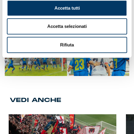
una prestazione da applausi al pari delle colleghe. Una
Accetta tutti
domenica impreziosita, a più di un anno di distanza per il
grave infortunio, dal ritorno della storica capitana Abate
subentrata nel finale. Un evento salutato con la consegna
Accetta selezionati
della fascia al braccio, una dimostrazione di affetto da
parte di Lucafò e compagne.
Rifiuta
VEDI ANCHE