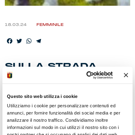
18.03.24
FEMMINILE
Facebook
Twitter
WhatsApp
Telegram
SULLA STRADA
DELLE WOMEN C’È IL
BRESCIA
Questo sito web utilizza i cookie
Utilizziamo i cookie per personalizzare contenuti ed
La squadra di Filippini incontra nel 22° turno la più
annunci, per fornire funzionalità dei social media e per
immediata inseguitrice. E’ stato un fine settimana d’oro
per le ragazze. La festa per il successo 4-1 in casa del
analizzare il nostro traffico. Condividiamo inoltre
Tavagnacco con le doppiette di Bargi e Ferrato. La
informazioni sul modo in cui utilizzi il nostro sito con i
felicità per il ritorno in campo della capitana Abate. Il
nostri partner che si occupano di analisi dei dati web,