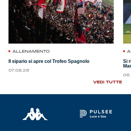
ALLENAMENTO
A
Il sipario si apre col Trofeo Spagnolo
Si 
Mar
07.08.26
06
VEDI TUTTE