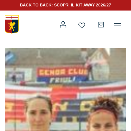
BACK TO BACK: SCOPRI IL KIT AWAY 2026/27
Prima squadra
Kit Gara 2026/27
Training
Prima squadra
Rappresentanza
Kit Gara 25/26
Genoa for Special