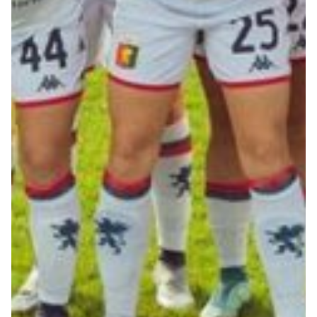
Summer Sale
Mare
Accessori
Party
Outlet
Helan x Genoa
Isolani x Genoa
Gift Card Online Store