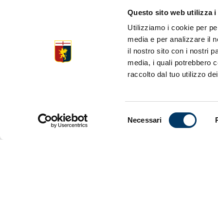
Questo sito web utilizza i
Fuoco e fi
Utilizziamo i cookie per pe
2-1 dell’It
media e per analizzare il n
con Israele
il nostro sito con i nostri 
serata mem
media, i quali potrebbero c
raccolto dal tuo utilizzo dei
Retegui b
che il sapo
uno scoglio
Gudmundsso
grado di to
Selezione
Necessari
del
Dentro la s
consenso
non segnass
nientepopod
contributo 
commissari
sospetti.