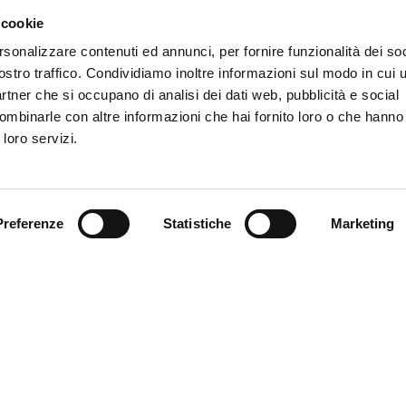
 cookie
amme negli impegni con le nazionali. Doppietta di Mateo nell
rsonalizzare contenuti ed annunci, per fornire funzionalità dei soc
alia con il Venezuela. Tripletta di Albert nel successo 4-1 dell
ostro traffico. Condividiamo inoltre informazioni sul modo in cui ut
. Vale la finale play-off per l’Europeo con l’Ucraina di Mali
partner che si occupano di analisi dei dati web, pubblicità e social
orabile per gli attaccanti del club.
ombinarle con altre informazioni che hai fornito loro o che hanno
 loro servizi.
oom, boom
– Mai restare fermi sugli allori. Epperò alcune volt
re dell’impresa o, meglio, delle imprese, rimanga attaccato, com
, sulle papille gustative. Soddisfazioni che rosolano a fuoco len
n, due Retegui. E che gol. Una serata memorabile. Una di que
gliere la buccia a statistiche del passato.
Preferenze
Statistiche
Marketing
toria
– Era dal 1928, dai tempi di Levratto, che un giocatore d
e una doppietta in maglia azzurra. L’ultimo ad andare in gol,
imeno, era stato invece un certo Gilardino nel 2013. “Mateo? P
andato oltre la doppietta” il commento di Spalletti. Le attenzioni 
o sono state assidue nei mesi. Una considerazione che data a 