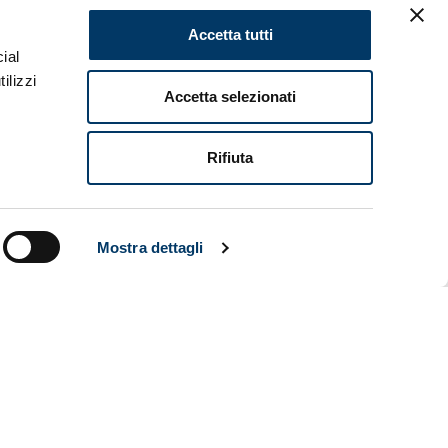
Accetta tutti
a vittoria
ial
’Islanda
ilizzi
novskyi. Una
Accetta selezionati
e succede
Rifiuta
e patelle a
to. Tre gol
lle in
Mostra dettagli
el Genoa
erfetto. Un
del
tempi non