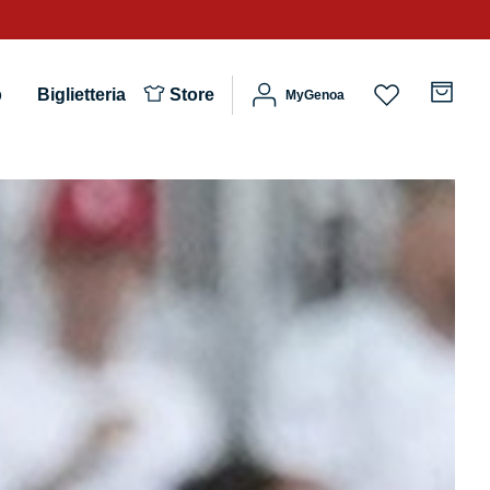
b
Biglietteria
Store
MyGenoa