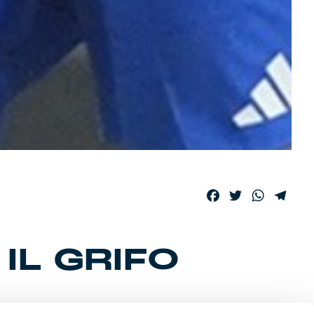
Facebook
Twitter
WhatsAp
Tele
IL GRIFO