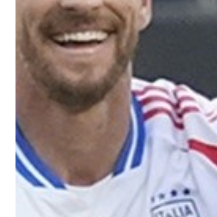
Summer Sale
Mare
Accessori
Party
Outlet
Helan x Genoa
Isolani x Genoa
Gift Card Online Store