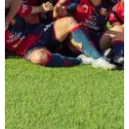
Summer Sale
Mare
Accessori
Party
Outlet
Helan x Genoa
Isolani x Genoa
Gift Card Online Store