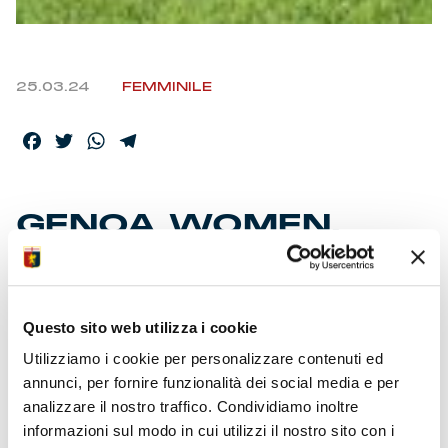
25.03.24
FEMMINILE
Facebook
Twitter
WhatsApp
Telegram
GENOA WOMEN,
VITTORIA NUMERO
11
Questo sito web utilizza i cookie
Utilizziamo i cookie per personalizzare contenuti ed
Secondo successo di fila per le ragazze di mister
Filippini e del vice Martinelli. Settima posizione a 37
annunci, per fornire funzionalità dei social media e per
punti. Bargi sempre più leader nella classifica
analizzare il nostro traffico. Condividiamo inoltre
cannonieri. Forcinella mantiene inviolata la porta. Di
informazioni sul modo in cui utilizzi il nostro sito con i
Campora la terza rete contro il Brescia. Pubblico