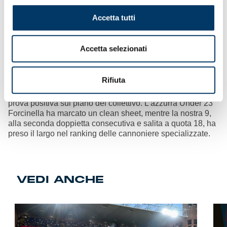
Accetta tutti
Accetta selezionati
Prova di spessore, Bargi in vetta
– E’ stata una gara
ostica contro le lombarde, vicine al pareggio con due legni
colpiti dopo il vantaggio nel pt della Bargi, più di quanto
Rifiuta
non dica il punteggio. Solo nel finale sono arrivati i gol
della tranquillità della stessa Bargi e di Acampora. Un’altra
prova positiva sul piano del collettivo. L’azzurra Under 23
Forcinella ha marcato un clean sheet, mentre la nostra 9,
alla seconda doppietta consecutiva e salita a quota 18, ha
preso il largo nel ranking delle cannoniere specializzate.
VEDI ANCHE