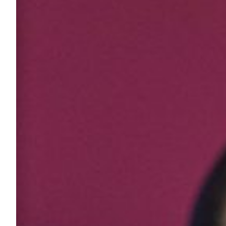
Summer Sale
Mare
Accessori
Party
Outlet
Helan x Genoa
Isolani x Genoa
Gift Card Online Store