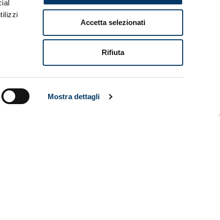
ial
ù Oliver
ilizzi
con il
Accetta selezionati
entus o
retta live
Rifiuta
uelle che
esordire
e squadre ad
e A TIM
Mostra dettagli
 per il
ass per la
rà con la
vedono gare
la di
gue, a cui
icate alle
FC Pro
evamo
 trasmessa