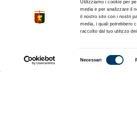
Utilizziamo i cookie per pe
Dopo la reg
media e per analizzare il n
“Oliboli” U
Frosinone.
il nostro sito con i nostri 
Empoli nell
media, i quali potrebbero c
sul canale
raccolto dal tuo utilizzo dei
eSerie A T
avevano vis
prima a suo
Selezione
aver vinto i
Necessari
del
2024. Il ca
consenso
Genoa, cont
qualificazi
vincente di
eChampio
di sola and
andata e r
il Genoa av
finali si c
World Cham
partecipato