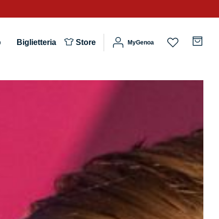
b
Biglietteria
Store
MyGenoa