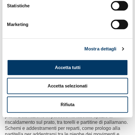
Statistiche
Marketing
Mostra dettagli
Accetta tutti
Gruppo compatto
– Di nuovo insieme, al netto delle
assenze dei convalescenti e con la presenza invece di un
Accetta selezionati
paio di elementi della Primavera, attesa dal match interno
con la Fiorentina, per preparare la partita con la Lazio,
anticipo della 33ma giornata. Raduno per colazione nella
club house di Villa Rostan, preparativi tra spogliatoi e sale
Rifiuta
mediche, quindi una riunione per iniziare a srotolare i
piani. L’attivazione in palestra ha lasciato spazio al
riscaldamento sul prato, tra torelli e partitine di pallamano.
Schemi e addestramenti per reparti, come prologo alla
partitella per addentrarsi tra le pieghe dei movimenti e