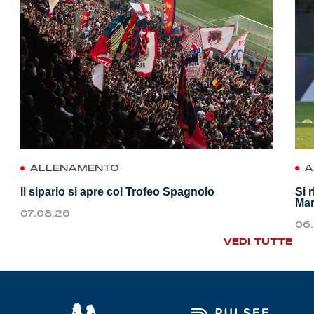
ALLENAMENTO
A
Il sipario si apre col Trofeo Spagnolo
Si 
Mar
07.08.26
06
VEDI TUTTE