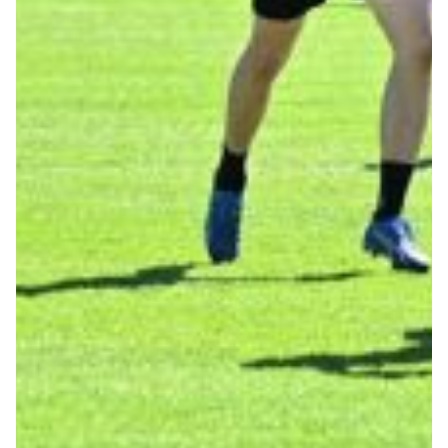
Summer Sale
Mare
Accessori
Party
Outlet
Helan x Genoa
Isolani x Genoa
Gift Card Online Store