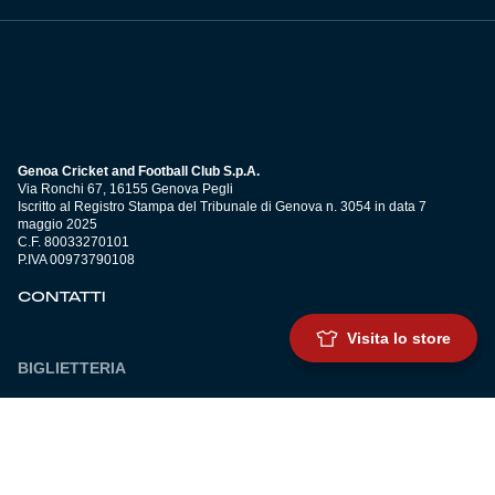
Genoa Cricket and Football Club S.p.A.
Via Ronchi 67, 16155 Genova Pegli
Iscritto al Registro Stampa del Tribunale di Genova n. 3054 in data 7
maggio 2025
C.F. 80033270101
P.IVA 00973790108
CONTATTI
Visita lo store
BIGLIETTERIA
Biglietteria
Abbonamenti
Accrediti