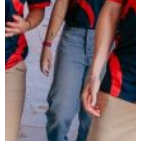
Summer Sale
Mare
Accessori
Party
Outlet
Helan x Genoa
Isolani x Genoa
Gift Card Online Store