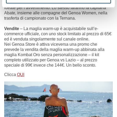
Italia, indossando nella fase di warm-up queste maglie
ideate per l’avvenimento. Lo stesso faranno la capitana
Abate, insieme alle compagne del Genoa Women, nella
trasferta di campionato con la Ternana.
Vendite
– La maglia warm-up è acquistabile sull’e-
commerce ufficiale, con uno stock limitato al prezzo di 65€
ed è venduta singolarmente sul canale online.
Nei Genoa Store è attiva viceversa una promo che
prevede la vendita della maglia warm-up abbinata alla
maglia Kombat Oro senza personalizzazione – il kit
completo utilizzato per Genoa vs Lazio – al prezzo
speciale di 99€ invece che 144€. Un bello sconto.
Clicca
QUI