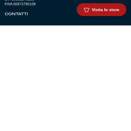
P.IVA 00973790108
Visita lo store
CONTATTI
BIGLIETTERIA
Biglietteria
Abbonamenti
Accrediti
Experience
Hospitality
SQUADRE
Prima squadra maschile
Prima squadra femminile