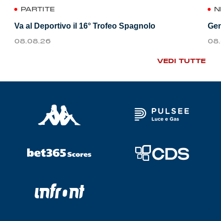
PARTITE
N
Va al Deportivo il 16° Trofeo Spagnolo
Gen
08.08.26
08
VEDI TUTTE