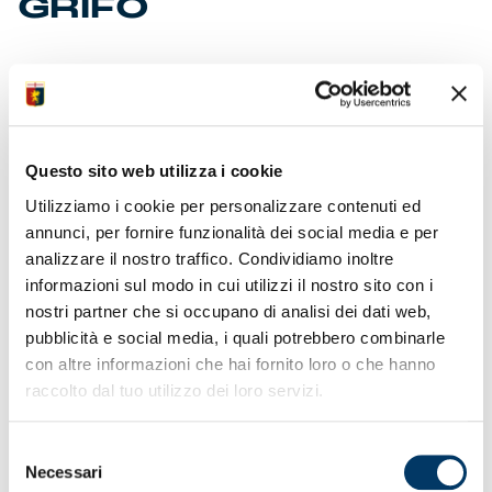
GRIFO
Giocatori in campo nella fase di riscaldamento, prima
della sfida con la Lazio, con una maglia speciale per
celebrare l’uscita all’estero, su Prime Video, del docu-
film “Genoa comunque e ovunque”. La visione è
Questo sito web utilizza i cookie
possibile negli Stati Uniti, Australia, Canada, Regno
Unito, Europa e Sudamerica. Una buona notizia per
Utilizziamo i cookie per personalizzare contenuti ed
migliaia di supporter.
annunci, per fornire funzionalità dei social media e per
Dopo il successo nelle sale cinematografiche italiane,
analizzare il nostro traffico. Condividiamo inoltre
su Prime Video il film è disponibile da pochi giorni con
informazioni sul modo in cui utilizzi il nostro sito con i
i sottotitoli in spagnolo e inglese. Un’operazione voluta
dalla società per rendere omaggio allo straordinario
nostri partner che si occupano di analisi dei dati web,
senso di appartenenza della tifoseria e dare valore al
pubblicità e social media, i quali potrebbero combinarle
processo di internalizzazione del club.
con altre informazioni che hai fornito loro o che hanno
Le maglie warm-up sono acquistabili singolarmente,
raccolto dal tuo utilizzo dei loro servizi.
fino a esaurimento disponibilità, sull’e-commerce
ufficiale. Sono inoltre reperibili, nei punti vendita degli
store, in abbinamento con le maglie Kombat Oro senza
Selezione
personalizzazione. I prezzi dell’offerta e della promo.
Necessari
del