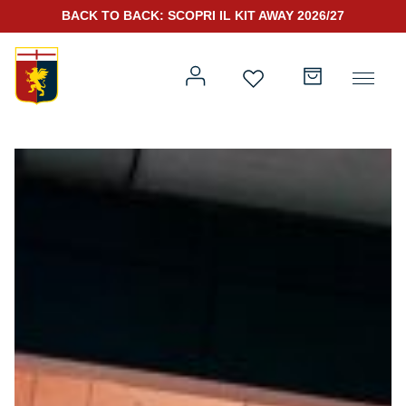
BACK TO BACK: SCOPRI IL KIT AWAY 2026/27
Prima squadra
Kit Gara 2026/27
Training
Prima squadra
Rappresentanza
Kit Gara 25/26
Genoa for Special