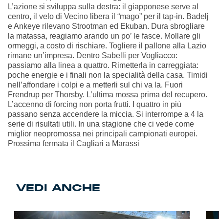
L’azione si sviluppa sulla destra: il giapponese serve al
centro, il velo di Vecino libera il “mago” per il tap-in. Badelj
e Ankeye rilevano Strootman ed Ekuban. Dura sbrogliare
la matassa, reagiamo arando un po’ le fasce. Mollare gli
ormeggi, a costo di rischiare. Togliere il pallone alla Lazio
rimane un’impresa. Dentro Sabelli per Vogliacco:
passiamo alla linea a quattro. Rimetterla in carreggiata:
poche energie e i finali non la specialità della casa. Timidi
nell’affondare i colpi e a metterli sul chi va la. Fuori
Frendrup per Thorsby. L’ultima mossa prima del recupero.
L’accenno di forcing non porta frutti. I quattro in più
passano senza accendere la miccia. Si interrompe a 4 la
serie di risultati utili. In una stagione che ci vede come
miglior neopromossa nei principali campionati europei.
Prossima fermata il Cagliari a Marassi
VEDI ANCHE