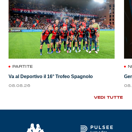
PARTITE
N
Va al Deportivo il 16° Trofeo Spagnolo
Gen
08.08.26
08
VEDI TUTTE