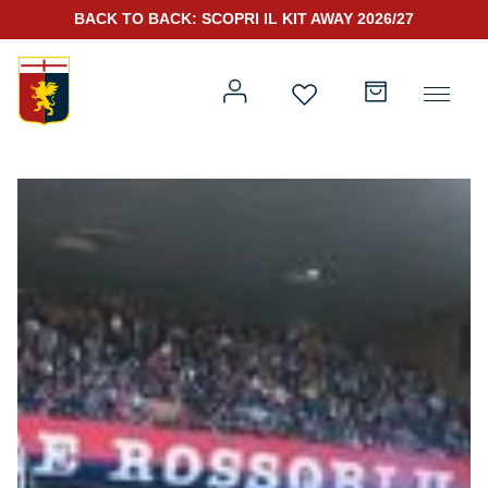
BACK TO BACK: SCOPRI IL KIT AWAY 2026/27
Prima squadra
Kit Gara 2026/27
Training
Prima squadra
Rappresentanza
Kit Gara 25/26
Genoa for Special