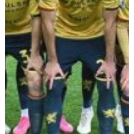
Summer Sale
Mare
Accessori
Party
Outlet
Helan x Genoa
Isolani x Genoa
Gift Card Online Store