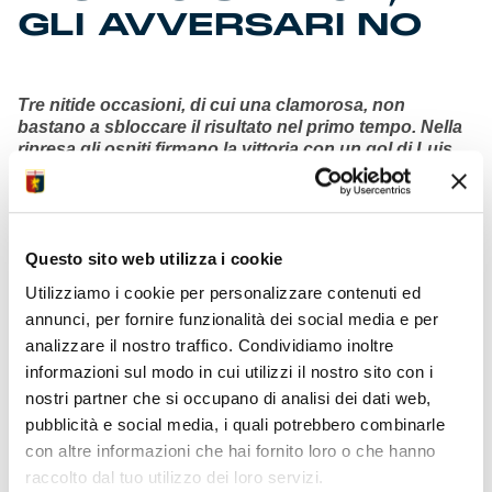
GLI AVVERSARI NO
Tre nitide occasioni, di cui una clamorosa, non
bastano a sbloccare il risultato nel primo tempo. Nella
ripresa gli ospiti firmano la vittoria con un gol di Luis
Alberto. Si ferma a 4 la serie di risultati utili. Spettatori
30.697 al “Ferraris”.
Primo tempo
– Un Genoa vivo e vegeto provoca più di un
Questo sito web utilizza i cookie
brivido a una Lazio ricca di qualità nel palleggio. Tre nitide
occasioni contro nessuna di reale. Un tiro in porta contro
Utilizziamo i cookie per personalizzare contenuti ed
zero. Il tabellino dei primi 45 minuti racconta (anche)
annunci, per fornire funzionalità dei social media e per
questo. Quattro gli innesti di Gila rispetto alla partita di
analizzare il nostro traffico. Condividiamo inoltre
lunedì. Undici confermato per il tecnico Tudor sull’altro
fronte. Il primo avviso è di Ekuban lanciato da Vogliacco. Il
informazioni sul modo in cui utilizzi il nostro sito con i
tiro sfila a lato del palo. La costruzione dal basso è
nostri partner che si occupano di analisi dei dati web,
contrata dalla pressione degli avversari, alla ricerca di
pubblicità e social media, i quali potrebbero combinarle
recuperi sulla trequarti per fare meno strada. Quando
con altre informazioni che hai fornito loro o che hanno
scavalliamo la metà campo, sciogliamo le briglia nelle
raccolto dal tuo utilizzo dei loro servizi.
praterie. Retegui alza la mira dopo una splendida azione