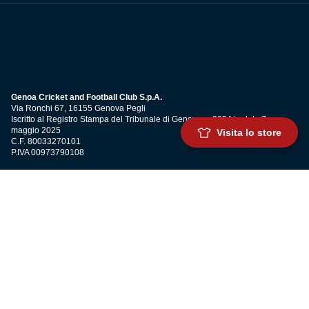
Genoa Cricket and Football Club S.p.A.
Via Ronchi 67, 16155 Genova Pegli
Iscritto al Registro Stampa del Tribunale di Genova n. 3054 in data 7
maggio 2025
Visita lo store
C.F. 80033270101
P.IVA 00973790108
CONTATTI
BIGLIETTERIA
Biglietteria
Abbonamenti
Accrediti