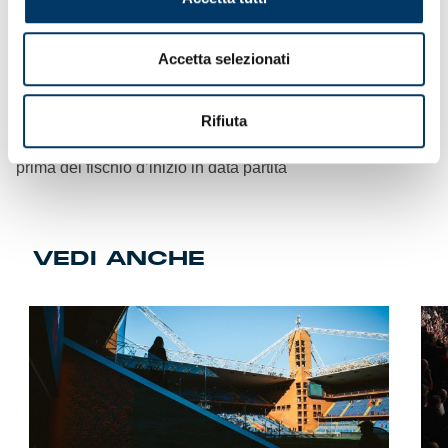
Tribuna Inferiore: € 140 (€ 70). Settore Ospiti: € 25.
Settore Ospiti
– L’acquisto dei tagliandi settore ospiti,
Accetta selezionati
senza vincoli delle autorità competenti, è aperto ai non
possessori di fidelity card. La prevendita chiude alle 19 del
giorno antecedente la disputa.
Rifiuta
Biglietterie “Ferraris” via Monnet
– Apertura cinque ore
prima del fischio d’inizio in data partita
VEDI ANCHE