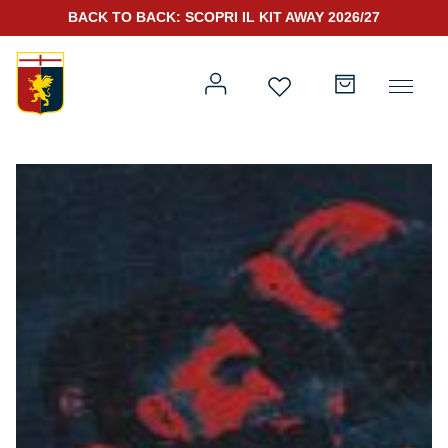
BACK TO BACK: SCOPRI IL KIT AWAY 2026/27
Prima squadra
Kit Gara 2026/27
Training
Prima squadra
Rappresentanza
Kit Gara 25/26
Genoa for Special