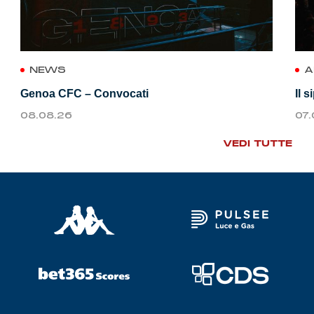
NEWS
A
Genoa CFC – Convocati
Il 
08.08.26
07
VEDI TUTTE