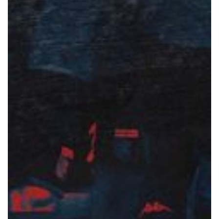
Summer Sale
Mare
Accessori
Party
Outlet
Helan x Genoa
Isolani x Genoa
Gift Card Online Store