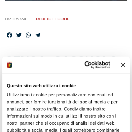
02.05.24
BIGLIETTERIA
Facebook
Twitter
WhatsApp
Telegram
GENOA-SASSUOLO
PREVENDITA SENZA
LIMITAZIONI
Questo sito web utilizza i cookie
Utilizziamo i cookie per personalizzare contenuti ed
Biglietti da venerdì h.10, senza fidelity card, su tutta la rete
annunci, per fornire funzionalità dei social media e per
distributiva: sito, punti vendita e ricevitorie. La sfida col
analizzare il nostro traffico. Condividiamo inoltre
Sassuolo al “Ferraris” domenica 12/05 alle ore 15.
informazioni sul modo in cui utilizzi il nostro sito con i
Penultima interna al ‘Tempio’. Ultima con promozione dei
nostri partner che si occupano di analisi dei dati web,
biglietti U14 omaggio. Ogni acquirente può acquistare fino
a un massimo di 4 titoli di accesso. Contestualmente parte
pubblicità e social media, i quali potrebbero combinarle