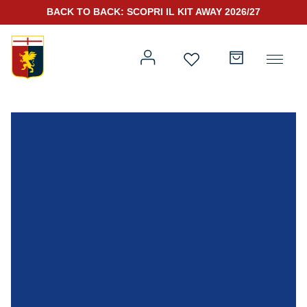
BACK TO BACK: SCOPRI IL KIT AWAY 2026/27
Prima squadra
Kit Gara 2026/27
Training
Prima squadra
Rappresentanza
Kit Gara 25/26
Genoa for Special