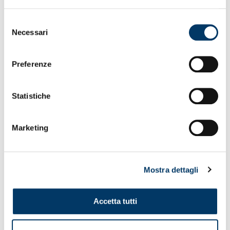
Selezione
Necessari
del
consenso
Preferenze
Statistiche
Ufficiali di gara
– La Commissione Arbitri Nazionale ha
Marketing
reso note le designazioni per l’incontro tra Genoa e Milan
di domenica allo stadio Meazza. La direzione è stata
affidata all’arbitro
Alessandro Prontera
, appartenente alla
sezione A.I.A. di Bologna. Prontera sarà coadiuvato, nel
Mostra dettagli
ruolo di assistenti, da
Mauro
Vivenzi
e
Luca Mondin
, in
rappresentanza dell’A.I.A. di Brescia e dell’A.I.A. di
Treviso. Come quarto ufficiale, l’incarico è stato conferito
Accetta tutti
all’arbitro
M.Sole Ferrieri Caputi
della sezione di Livorno.
La direzione della video assistenza è stata assegnata
all’arbitro Vmo
Marco Serra
della sezione di Torino, con la