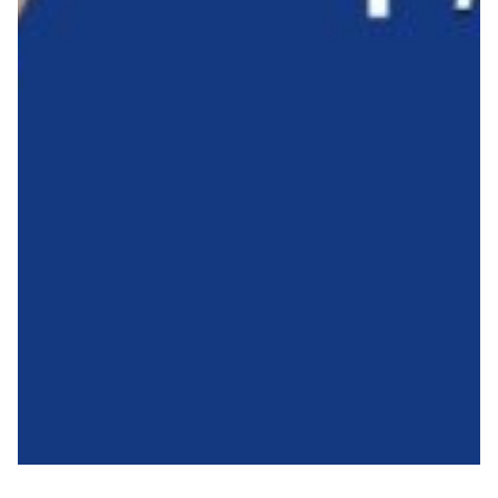
Summer Sale
Mare
Accessori
Party
Outlet
Helan x Genoa
Isolani x Genoa
Gift Card Online Store