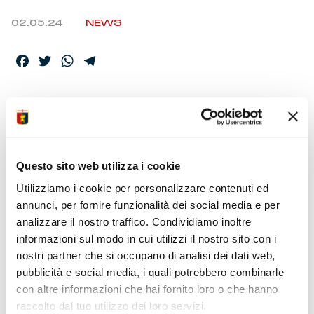
02.05.24
NEWS
Facebook
Twitter
WhatsApp
Telegram
ARBITRO
PRONTERA, ALLA
VIDEO SERRA E LA
Questo sito web utilizza i cookie
PENNA
Utilizziamo i cookie per personalizzare contenuti ed
annunci, per fornire funzionalità dei social media e per
analizzare il nostro traffico. Condividiamo inoltre
La Commissione Arbitri Nazionale ha reso noto
informazioni sul modo in cui utilizzi il nostro sito con i
l’elenco degli ufficiali di gara designati per la partita al
nostri partner che si occupano di analisi dei dati web,
Meazza. L’incontro valido per la 35a giornata. Calcio
pubblicità e social media, i quali potrebbero combinarle
d’inizio domenica alle 18.
con altre informazioni che hai fornito loro o che hanno
raccolto dal tuo utilizzo dei loro servizi.