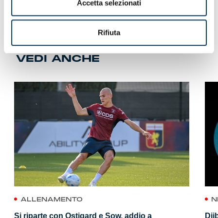
Accetta selezionati
collaborazione dell’arbitro
Federico La Penna
della
sezione di Roma 1.
Rifiuta
VEDI ANCHE
ALLENAMENTO
N
Si riparte con Ostigard e Sow, addio a
Dji