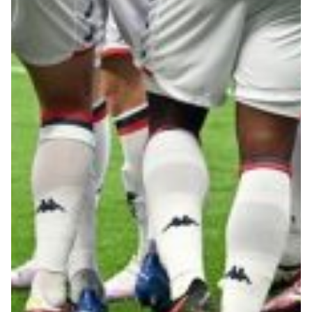
Summer Sale
Mare
Accessori
Party
Outlet
Helan x Genoa
Isolani x Genoa
Gift Card Online Store