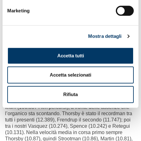
presenze: ventesima volta consecutiva. A inizio
preparazione il punto sulle condizioni dei convalescenti.
Marketing
Dopo Boci, Lipani, Accornero, Agostino e Fini, è toccato al
centrocampista greco bagnare l’esordio in prima squadra.
Un premio accarezzato da una quarantina di ragazzi in 20
anni. Quasi 200, nello stesso periodo, i giocatori, prodotti
Mostra dettagli
del settore giovanile, ad aver esordito in Serie A TIM.
Accetta tutti
Accetta selezionati
Rifiuta
L’occhio delle statistiche
– Nella gara con il Milan si è
avuta conferma dello stato di forma che sta attraversando il
team (106.887 i km percorsi), a fronte delle assenze che
l’organico sta scontando. Thorsby è stato il recordman tra
tutti i presenti (12.389), Frendrup il secondo (11.747); poi
tra i nostri Vasquez (10.274), Spence (10.242) e Retegui
(10.131). Nella velocità media in corsa primo sempre
Thorsby (10.87), quindi Strootman (10.86), Martin (10.81),