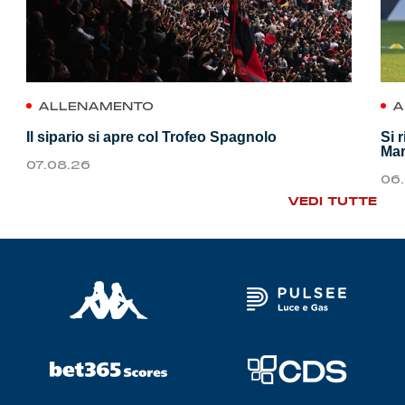
ALLENAMENTO
A
Il sipario si apre col Trofeo Spagnolo
Si 
Mar
07.08.26
06
VEDI TUTTE