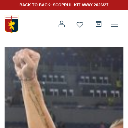
BACK TO BACK: SCOPRI IL KIT AWAY 2026/27
Prima squadra
Kit Gara 2026/27
Training
Prima squadra
Rappresentanza
Kit Gara 25/26
Genoa for Special