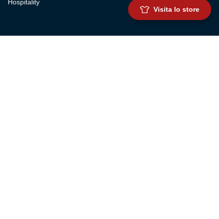
Hospitality
Visita lo store
SQUADRE
Prima squadra maschile
Prima squadra femminile
Settore giovanile
Genoa for special
Genoa Academy
Summer Camp
CLUB
Governance