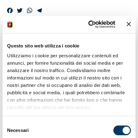
Facebook
Twitter
WhatsApp
Telegram
LA CONFERENZA
PRE-PARTITA DI
Questo sito web utilizza i cookie
“GILA”
Utilizziamo i cookie per personalizzare contenuti ed
annunci, per fornire funzionalità dei social media e per
analizzare il nostro traffico. Condividiamo inoltre
informazioni sul modo in cui utilizzi il nostro sito con i
Il tecnico rossoblù, nella sala stampa di Villa Rostan,
ha fornito gli aggiornamenti per l’ultima trasferta di
nostri partner che si occupano di analisi dei dati web,
campionato con la Roma. Recuperati per la panchina
pubblicità e social media, i quali potrebbero combinarle
Bani, Malinovskyi e Vitinha.
con altre informazioni che hai fornito loro o che hanno
raccolto dal tuo utilizzo dei loro servizi.
Selezione
Necessari
del