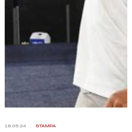
Summer Sale
Mare
Accessori
Party
Outlet
Helan x Genoa
Isolani x Genoa
Gift Card Online Store
18.05.24
STAMPA