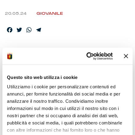
20.05.24
GIOVANILE
Facebook
Twitter
WhatsApp
Telegram
UNDER 18 MATCH-
BALL
QUALIFICAZIONE
Questo sito web utilizza i cookie
Utilizziamo i cookie per personalizzare contenuti ed
annunci, per fornire funzionalità dei social media e per
I grifoncini ospitano martedì il Lecce al Begato 9
analizzare il nostro traffico. Condividiamo inoltre
Stadium (ore 11) per timbrare la qualificazione alle
finali. Nel prossimo fine settimana andata dei quarti a
informazioni sul modo in cui utilizzi il nostro sito con i
Palermo per l’Under 15. Under 14 sabato e domenica a
nostri partner che si occupano di analisi dei dati web,
Formia per la Final 4 nazionale. Under 13 Pro l’1 e il 2
pubblicità e social media, i quali potrebbero combinarle
giugno a Tirrenia per lo scudetto.
con altre informazioni che hai fornito loro o che hanno