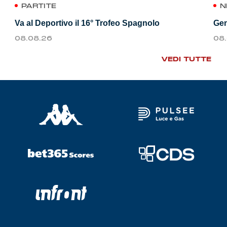
PARTITE
N
Va al Deportivo il 16° Trofeo Spagnolo
Gen
08.08.26
08
VEDI TUTTE