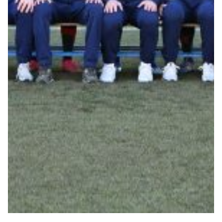
Summer Sale
Mare
Accessori
Party
Outlet
Helan x Genoa
Isolani x Genoa
Gift Card Online Store