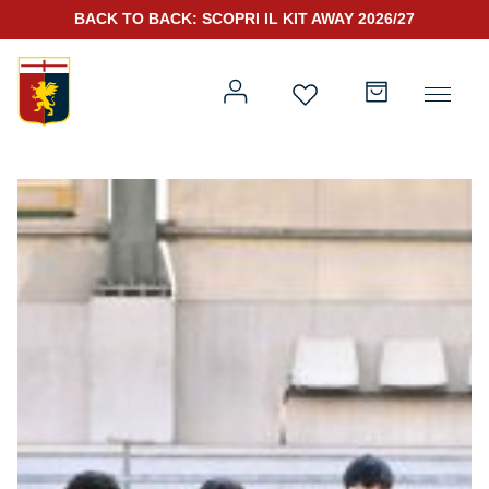
BACK TO BACK: SCOPRI IL KIT AWAY 2026/27
Prima squadra
Kit Gara 2026/27
Training
Prima squadra
Rappresentanza
Kit Gara 25/26
Genoa for Special