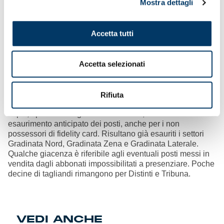
Mostra dettagli
Accetta tutti
Casa Genoa
– Secondo giorno di riposo per capitan
Badelj e compagni, attesi a Multedo dallo staff per il primo
allenamento della settimana. Il programma prevede, nel
Accetta selezionati
ruolino di marcia, il ritrovo a colazione, palestra, campo e
shooting di fine stagione. Si va verso il tutto esaurito al
Ferraris nei settori riservati ai supporter del Grifone. Oggi è
Rifiuta
iniziata spedita pure la prevendita dei tagliandi settore
ospiti, aperta fino a giovedì alle ore 19, o fino a
esaurimento anticipato dei posti, anche per i non
possessori di fidelity card. Risultano già esauriti i settori
Gradinata Nord, Gradinata Zena e Gradinata Laterale.
Qualche giacenza è riferibile agli eventuali posti messi in
vendita dagli abbonati impossibilitati a presenziare. Poche
decine di tagliandi rimangono per Distinti e Tribuna.
VEDI ANCHE