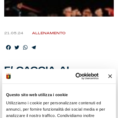
21.05.24
ALLENAMENTO
Facebook
Twitter
WhatsApp
Telegram
E’ CACCIA AL
BIGLIETTO PER IL
GRAN FINALE
Questo sito web utilizza i cookie
Utilizziamo i cookie per personalizzare contenuti ed
Mercoledì la ripresa dell’attività per il team. Fervono i
annunci, per fornire funzionalità dei social media e per
preparativi a Villa Rostan per la sfida col Bologna e la
analizzare il nostro traffico. Condividiamo inoltre
festa insieme ai supporter. Si va verso il tutto esaurito