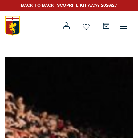
BACK TO BACK: SCOPRI IL KIT AWAY 2026/27
Prima squadra
Kit Gara 2026/27
Training
Prima squadra
Rappresentanza
Kit Gara 25/26
Genoa for Special