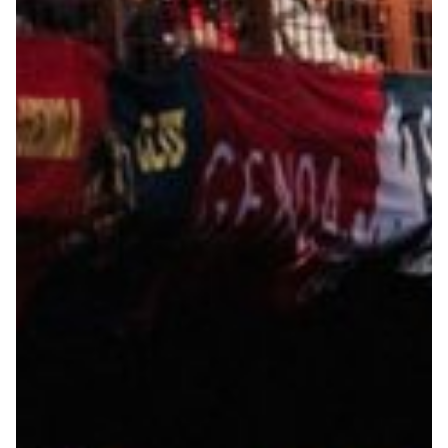
Summer Sale
Mare
Accessori
Party
Outlet
Helan x Genoa
Isolani x Genoa
Gift Card Online Store