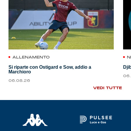
ALLENAMENTO
N
Si riparte con Ostigard e Sow, addio a
Dji
Marchioro
06
06.08.26
VEDI TUTTE