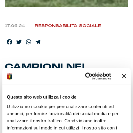
17.06.24
RESPONSABILITÀ SOCIALE
Facebook
Twitter
WhatsApp
Telegram
CAMPIONI NEL
CAMPIONATO
NAZIONALE NON
UDENTI
Questo sito web utilizza i cookie
Utilizziamo i cookie per personalizzare contenuti ed
annunci, per fornire funzionalità dei social media e per
L
a squadra della Css Genova Silenziosa, affiliata
analizzare il nostro traffico. Condividiamo inoltre
ufficialmente al Genoa CFC, ha vinto lo scudetto
informazioni sul modo in cui utilizzi il nostro sito con i
nazionale. E’ il secondo anno consecutivo. Nella finale