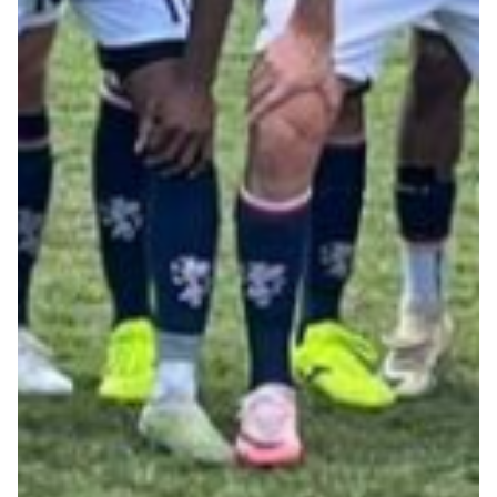
Summer Sale
Mare
Accessori
Party
Outlet
Helan x Genoa
Isolani x Genoa
Gift Card Online Store