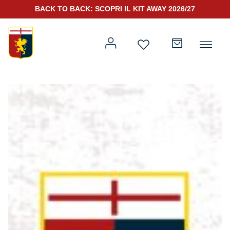
BACK TO BACK: SCOPRI IL KIT AWAY 2026/27
Prima squadra
Kit Gara 2026/27
Training
Prima squadra
Rappresentanza
Kit Gara 25/26
Genoa for Special