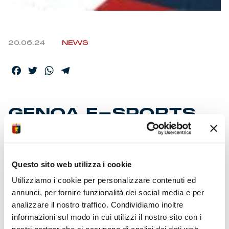
20.06.24
NEWS
Facebook
Twitter
WhatsApp
Telegram
GENOA E-SPORTS,
BILANCIO CON
SEGNO +
Questo sito web utilizza i cookie
Utilizziamo i cookie per personalizzare contenuti ed
Il capitano della squadra Oliboli, vincitore della Nordic
annunci, per fornire funzionalità dei social media e per
Invitational Cup con la Svezia, si è ben comportato
nelle competizioni in cui ha gareggiato. E’ risultato
analizzare il nostro traffico. Condividiamo inoltre
nella TOP 5 sia nella eSupercup che nella eSerieA TIM
informazioni sul modo in cui utilizzi il nostro sito con i
a 14 squadre. Al DreamHack Summer si è classificato