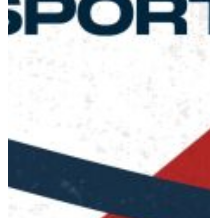
Summer Sale
Mare
Accessori
Party
Outlet
Helan x Genoa
Isolani x Genoa
Gift Card Online Store