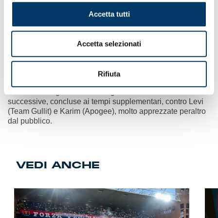
in mezzo all’agguerrita concorrenza che ha battagliato per
Accetta tutti
il monte-premi e la qualificazione alla Esports World Cup
di Riyadh.
Thriller play-off
– Oliboli si è tolto la soddisfazione, nelle
Accetta selezionati
fasi inziali del festival internazionale, di sconfiggere
avversari di livello come Paulo Neto (Atlanta Utd),
GabrielAntonini (Udinese) e Obrun (Verona), superando ai
Rifiuta
play-off pure Fouma (FC Lorient) campione di Francia in
carica. Non è girata nel verso giusto nelle sfide
successive, concluse ai tempi supplementari, contro Levi
(Team Gullit) e Karim (Apogee), molto apprezzate peraltro
dal pubblico.
VEDI ANCHE