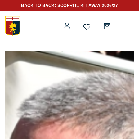
BACK TO BACK: SCOPRI IL KIT AWAY 2026/27
Prima squadra
Kit Gara 2026/27
Training
Prima squadra
Rappresentanza
Kit Gara 25/26
Genoa for Special