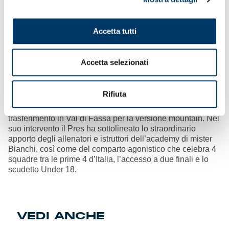
Accetta tutti
Accetta selezionati
Un messaggio che ha acceso l’entusiasmo dei bambini
chiudendo in bellezza, a margine dei test di fine corso e
della partitella tra staff e genitori, la prima settimana dei
Rifiuta
Genoa Camp edizione 2024. Lunedì prenderà il via,
sempre al Campo Gambino, il 2° turno prima del
trasferimento in Val di Fassa per la versione mountain. Nel
suo intervento il Pres ha sottolineato lo straordinario
apporto degli allenatori e istruttori dell’academy di mister
Bianchi, così come del comparto agonistico che celebra 4
squadre tra le prime 4 d’Italia, l’accesso a due finali e lo
scudetto Under 18.
VEDI ANCHE