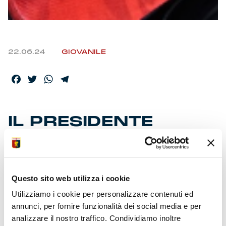
22.06.24
GIOVANILE
Facebook
Twitter
WhatsApp
Telegram
IL PRESIDENTE
ZANGRILLO: “LA
COSA PIÙ BELLA…”
Questo sito web utilizza i cookie
Il Pres ha voluto salutare con un collegamento live i
Utilizziamo i cookie per personalizzare contenuti ed
bambini, i loro famigliari e i tecnici del 1° turno del
annunci, per fornire funzionalità dei social media e per
Genoa Beach Camp conclusosi ad Arenzano.
analizzare il nostro traffico. Condividiamo inoltre