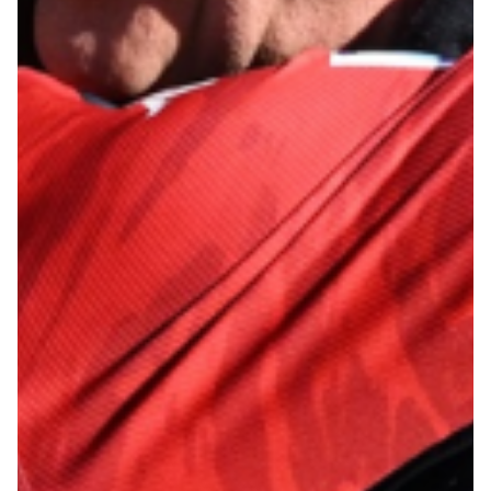
Summer Sale
Mare
Accessori
Party
Outlet
Helan x Genoa
Isolani x Genoa
Gift Card Online Store