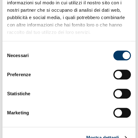
“La cosa più bella di questi miei 3 anni da Presidente del
informazioni sul modo in cui utilizzi il nostro sito con i
Genoa è stata vedere i giovani, le ragazze e i ragazzi felici
nostri partner che si occupano di analisi dei dati web,
allo stadio. Oggi qui ci sono bambine e bambini e la cosa
pubblicità e social media, i quali potrebbero combinarle
più importante è vederli felici, quella più bella è vedere la
con altre informazioni che hai fornito loro o che hanno
gratitudine nei loro occhi puri e immacolati. Esorto i
raccolto dal tuo utilizzo dei loro servizi.
genitori – che ringrazio per avere condiviso questo
momento – di sorvegliare questi ragazzi, e di far sì che
rimangano felici”.
Selezione
Necessari
del
consenso
Preferenze
Statistiche
Marketing
Mostra dettagli